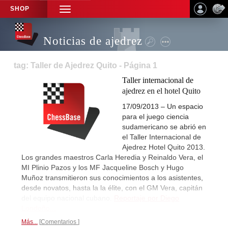
SHOP
TOGGLE
NAVIGATION
Noticias de ajedrez
tag: Taller de Ajedrez Quito - Página 1
Taller internacional de
ajedrez en el hotel Quito
17/09/2013 – Un espacio
para el juego ciencia
sudamericano se abrió en
el Taller Internacional de
Ajedrez Hotel Quito 2013.
Los grandes maestros Carla Heredia y Reinaldo Vera, el
MI Plinio Pazos y los MF Jacqueline Bosch y Hugo
Muñoz transmitieron sus conocimientos a los asistentes,
desde novatos, hasta la la élite, con el GM Vera, capitán
del equipo nacional cubano.
Reportaje por Diego
Londoño...
Más...
Comentarios