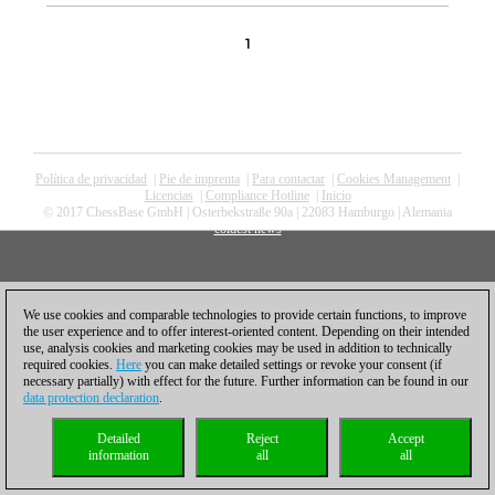
1
Política de privacidad
|
Pie de imprenta
|
Para contactar
|
Cookies Management
|
Licencias
|
Compliance Hotline
|
Inicio
© 2017 ChessBase GmbH | Osterbekstraße 90a | 22083 Hamburgo | Alemania
coldest news
We use cookies and comparable technologies to provide certain functions, to improve
the user experience and to offer interest-oriented content. Depending on their intended
use, analysis cookies and marketing cookies may be used in addition to technically
required cookies.
Here
you can make detailed settings or revoke your consent (if
necessary partially) with effect for the future. Further information can be found in our
data protection declaration
.
Detailed
Reject
Accept
information
all
all