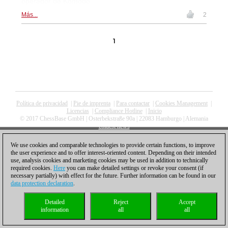
operador de Komodo
Más...
2
1
Política de privacidad
|
Pie de imprenta
|
Para contactar
|
Cookies Management
|
Licencias
|
Compliance Hotline
|
Inicio
© 2017 ChessBase GmbH | Osterbekstraße 90a | 22083 Hamburgo | Alemania
coldest news
We use cookies and comparable technologies to provide certain functions, to improve
the user experience and to offer interest-oriented content. Depending on their intended
use, analysis cookies and marketing cookies may be used in addition to technically
required cookies.
Here
you can make detailed settings or revoke your consent (if
necessary partially) with effect for the future. Further information can be found in our
data protection declaration
.
Detailed
Reject
Accept
information
all
all