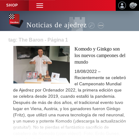
SHOP
TOGGLE
NAVIGATION
Noticias de ajedrez
tag: The Baron - Página 1
Komodo y Ginkgo son
los nuevos campeones del
mundo
18/08/2022 –
Recientemente se celebró
el Campeonato Mundial
de Ajedrez por Ordenador 2022, la primera edición que
se celebra desde 2019, cuando estalló la pandemia.
Después de más de dos años, el tradicional evento tuvo
lugar en Viena, Austria, y los ganadores fueron Ginkgo
(Fritz), que utilizó una nueva tecnología de red neuronal,
y un nuevo y potente Komodo (¡descarga la actualización
gratuita!). No te pierdas el fantástico sacrificio de
caballero de Komodo (¡con vídeo!). Foto: Erdo Gunes,