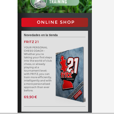
ONLINE SHOP
Novedades en la tienda
FRITZ 21
YOUR PERSONAL
CHESS COACH -
Whether you’re
taking your first steps
into the world of club
chess, or already
playing at a
tournament level:
with FRITZ, you can
train more efficiently,
intelligently and with
a more personalised
approach than ever
before.
69,90 €