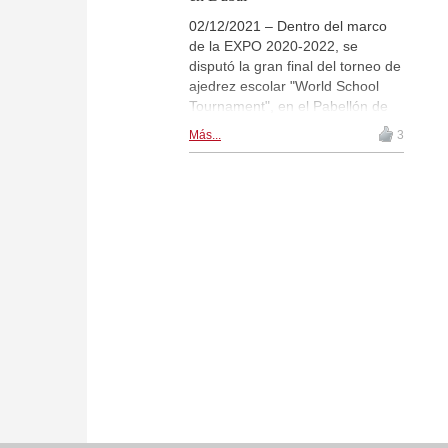
02/12/2021 – Dentro del marco
de la EXPO 2020-2022, se
disputó la gran final del torneo de
ajedrez escolar "World School
Tournament", en el Pabellón de
España, en la EXPO en Dubái.
Más...
3
Fueron invitados los 12 mejores
equipos que previamente se
habían clasificado en un torneo
cibernético. Se coronaron los que
habían sido los claros favoritos,
las jóvenes estrellas emergentes
del equipo indio "Velammal
Nexus", con Praggnanandhaa,
Gukesh y León Mendonca
formando parte del equipo.
Crónica final ilustrada. | Foto:
Patricia Claros