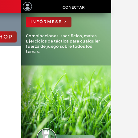
ChessBase?
CONECTAR
INFÓRMESE >
Combinaciones, sacrificios, mates.
HOP
Ejercicios de táctica para cualquier
fuerza de juego sobre todos los
temas.