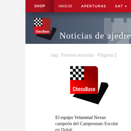
INICIO
APERTURAS
SAT
SHOP
Noticias de ajedr
tag: Torneo escolar - Página 1
El equipo Velammal Nexus
campeón del Campeonato Escolar
en Dubái