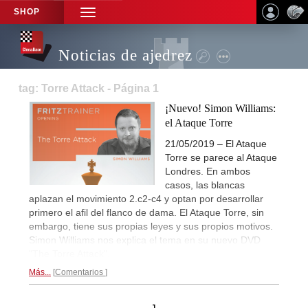
SHOP
TOGGLE
NAVIGATION
Noticias de ajedrez
tag: Torre Attack - Página 1
¡Nuevo! Simon Williams:
el Ataque Torre
21/05/2019 – El Ataque
Torre se parece al Ataque
Londres. En ambos
casos, las blancas
aplazan el movimiento 2.c2-c4 y optan por desarrollar
primero el afil del flanco de dama. El Ataque Torre, sin
embargo, tiene sus propias leyes y sus propios motivos.
Simon Williams nos explica el tema en su nuevo DVD
"The Torre Attack".
Más...
Comentarios
1