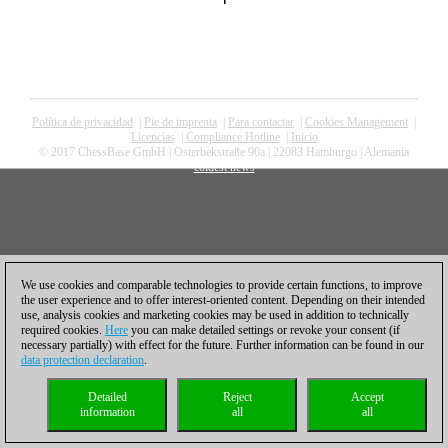
Política de privacidad
|
Pie de imprenta
|
Para contactar
|
Cookies Management
|
Licencias
|
Compliance Hotline
|
Inicio
© 2017 ChessBase GmbH | Osterbekstraße 90a | 22083 Hamburgo | Alemania
coldest news
We use cookies and comparable technologies to provide certain functions, to improve
the user experience and to offer interest-oriented content. Depending on their intended
use, analysis cookies and marketing cookies may be used in addition to technically
required cookies.
Here
you can make detailed settings or revoke your consent (if
necessary partially) with effect for the future. Further information can be found in our
data protection declaration
.
Detailed
Reject
Accept
information
all
all