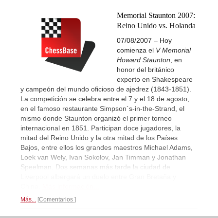
Memorial Staunton 2007:
Reino Unido vs. Holanda
07/08/2007 – Hoy
comienza el
V Memorial
Howard Staunton
, en
honor del británico
experto en Shakespeare
y campeón del mundo oficioso de ajedrez (1843-1851).
La competición se celebra entre el 7 y el 18 de agosto,
en el famoso restaurante Simpson´s-in-the-Strand, el
mismo donde Staunton organizó el primer torneo
internacional en 1851. Participan doce jugadores, la
mitad del Reino Unido y la otra mitad de los Países
Bajos, entre ellos los grandes maestros Michael Adams,
Loek van Wely, Ivan Sokolov, Jan Timman y Jonathan
Speelman. Dos semanas más tarde la ciudad de
Liverpool albergará un duelo entre Gran Bretaña y
China.
Más información...
Más...
Comentarios