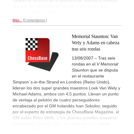
capitalizar un error en la apertura de Timman y finalizar
con 6,5, en compañía de Smeets y Werle, los dos
jóvenes GMs holandeses.
Reportaje final ilustrado...
Más...
Comentarios
Memorial Staunton: Van
Wely y Adams en cabeza
tras seis rondas
13/08/2007 – Tras seis
rondas en el
V Memorial
Staunton
que se disputa
en el restaurante
Simpson´s-in-the-Strand en Londres (Reino Unido),
lideran los dos super grandes maestros Loek Van Wely y
Michael Adams, ambos con 4,5 puntos. Llevan un punto
de ventaja al pelotón de cuatro perseguidores
encabezado por el GM holandés Ivan Sokolov, seguido
por el experto de estrategia de ChessBase Magazine, el
GM inglés Peter Wells, y los jóvenes grandes maestros
holandeses, los dos "Jan", Jan Smeets y Jan Werle.
Fotos y partidas...