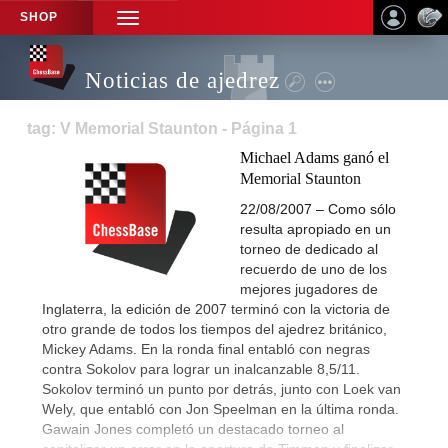
SHOP
TOGGLE
NAVIGATION
Noticias de ajedrez
tag: V Memorial Staunton - Página 1
Michael Adams ganó el
Memorial Staunton
22/08/2007 – Como sólo
resulta apropiado en un
torneo de dedicado al
recuerdo de uno de los
mejores jugadores de
Inglaterra, la edición de 2007 terminó con la victoria de
otro grande de todos los tiempos del ajedrez británico,
Mickey Adams. En la ronda final entabló con negras
contra Sokolov para lograr un inalcanzable 8,5/11.
Sokolov terminó un punto por detrás, junto con Loek van
Wely, que entabló con Jon Speelman en la última ronda.
Gawain Jones completó un destacado torneo al