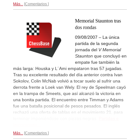
Más...
Comentarios
Memorial Staunton tras
dos rondas
09/08/2007 – La única
partida de la segunda
jornada del
V Memorial
Staunton
que concluyó en
empate fue también la
más larga: Houska y L´Ami empataron tras 57 jugadas.
Tras su excelente resultado del día anterior contra Ivan
Sokolov, Colin McNab volvió a tocar suelo al sufrir una
derrota frente a Loek van Wely. El rey de Speelman cayó
en la trampa de Smeets, que así alcanzó la victoria en
una bonita partida. El encuentro entre Timman y Adams
fue una batalla posicional de pesos pesados. El inglés
rechazó una oferta de tablas en el movimiento 21, para
terminar imponiéndose con piezas negras.
Partidas e
impresiones...
Más...
Comentarios