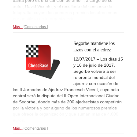
dama pero es una canción de amor", a cargo de su
autor, David Vicente, y el resultado del concurso de
fotografía, cuyos dos primeros premios les ofrecemos
por gentileza de la organización.
Más...
Comentarios
Segorbe mantiene los
lazos con el ajedrez
12/07/2017 – Los días 15
y 16 de julio de 2017,
Segorbe volverá a ser
referente mundial del
ajedrez con ocasión de
las II Jornadas de Ajedrez Francesch Vicent, cuyo acto
central será la disputa del II Open Internacional Ciudad
de Segorbe, donde más de 200 ajedrecistas competirán
por la victoria y por alguno de los numerosos premios
que ofrece la organización y que suman más de 4.000
euros.
Más...
Comentarios