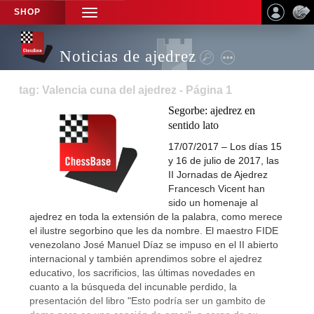
SHOP
TOGGLE
NAVIGATION
Noticias de ajedrez
tag: Valencia cuna del ajedrez - Página 1
Segorbe: ajedrez en
sentido lato
17/07/2017 – Los días 15
y 16 de julio de 2017, las
II Jornadas de Ajedrez
Francesch Vicent han
sido un homenaje al
ajedrez en toda la extensión de la palabra, como merece
el ilustre segorbino que les da nombre. El maestro FIDE
venezolano José Manuel Díaz se impuso en el II abierto
internacional y también aprendimos sobre el ajedrez
educativo, los sacrificios, las últimas novedades en
cuanto a la búsqueda del incunable perdido, la
presentación del libro "Esto podría ser un gambito de