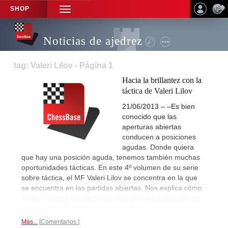
SHOP
TOGGLE
NAVIGATION
Noticias de ajedrez
tag: Valeri Lilov - Página 1
Hacia la brillantez con la
táctica de Valeri Lilov
21/06/2013 – –Es bien
conocido que las
aperturas abiertas
conducen a posiciones
agudas. Donde quiera
que hay una posición aguda, tenemos también muchas
oportunidades tácticas. En este 4º volumen de su serie
sobre táctica, el MF Valeri Lilov se concentra en la que
se encuentra en las partidas abiertas. Nos explica cómo
surge
y qué se puede hacer para no caer fulminado con
un golpe táctico tempranero tras 1.e4 e5...
Más...
Comentarios