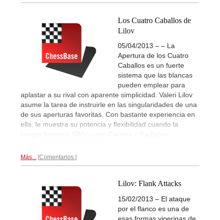
Los Cuatro Caballos de
Lilov
05/04/2013 – – La
Apertura de los Cuatro
Caballos es un fuerte
sistema que las blancas
pueden emplear para
aplastar a su rival con aparente simplicidad. Valeri Lilov
asume la tarea de instruirle en las singularidades de una
de sus aperturas favoritas. Con bastante experiencia en
ella, le muestra su potencia y flexibilidad cuando la
juegan famosos GMs como Carlsen y Radjabov.
Equitación de alta escuela...
Más...
Comentarios
Lilov: Flank Attacks
15/02/2013 – El ataque
por el flanco es una de
esas formas viperinas de