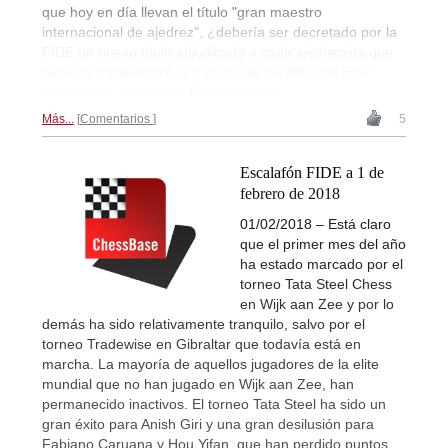
que hoy en día llevan el título "gran maestro
internacional de ajedrez", ¿debería ser decretado por la
FIDE un nuevo título adjudicado a cada ajedrecista que
alcanzó o sobrepasó la barrera de los 2800 de Elo?
Artículo de opinión por Roy Meléndez.
Más...
Comentarios
5
Escalafón FIDE a 1 de
febrero de 2018
01/02/2018 – Está claro
que el primer mes del año
ha estado marcado por el
torneo Tata Steel Chess
en Wijk aan Zee y por lo
demás ha sido relativamente tranquilo, salvo por el
torneo Tradewise en Gibraltar que todavía está en
marcha. La mayoría de aquellos jugadores de la elite
mundial que no han jugado en Wijk aan Zee, han
permanecido inactivos. El torneo Tata Steel ha sido un
gran éxito para Anish Giri y una gran desilusión para
Fabiano Caruana y Hou Yifan, que han perdido puntos.