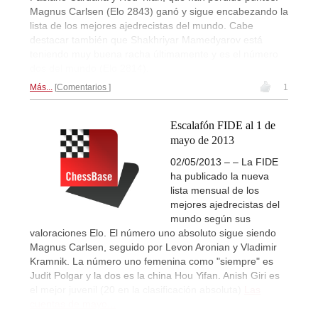
Magnus Carlsen (Elo 2843) ganó y sigue encabezando la
lista de los mejores ajedrecistas del mundo. Cabe
destacar también que Shakhriyar Mamedyarov está
teniendo muy buena racha últimamente y es el número
dos del mundo (Elo 2814).
Más...
Comentarios
1
Escalafón FIDE al 1 de
mayo de 2013
02/05/2013 – – La FIDE
ha publicado la nueva
lista mensual de los
mejores ajedrecistas del
mundo según sus
valoraciones Elo. El número uno absoluto sigue siendo
Magnus Carlsen, seguido por Levon Aronian y Vladimir
Kramnik. La número uno femenina como "siempre" es
Judit Polgar y la dos es la china Hou Yifan. Anish Giri es
el mejor juvenil (20 en la clasificación absoluta)
Las
cuentas de mayo...