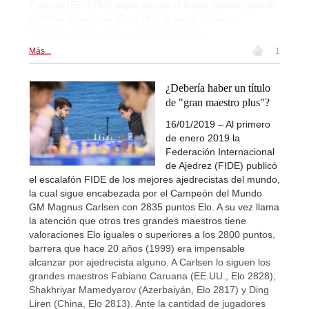
Firouzja (Elo 2759) sigue siendo el mejor jugador juvenil
y Polina Shuvalova (Elo 2489) la mejor jugadora
femenina juvenil. Los escalafones FIDE...
Más...
1
¿Debería haber un título
de "gran maestro plus"?
16/01/2019 – Al primero
de enero 2019 la
Federación Internacional
de Ajedrez (FIDE) publicó
el escalafón FIDE de los mejores ajedrecistas del mundo,
la cual sigue encabezada por el Campeón del Mundo
GM Magnus Carlsen con 2835 puntos Elo. A su vez llama
la atención que otros tres grandes maestros tiene
valoraciones Elo iguales o superiores a los 2800 puntos,
barrera que hace 20 años (1999) era impensable
alcanzar por ajedrecista alguno. A Carlsen lo siguen los
grandes maestros Fabiano Caruana (EE.UU., Elo 2828),
Shakhriyar Mamedyarov (Azerbaiyán, Elo 2817) y Ding
Liren (China, Elo 2813). Ante la cantidad de jugadores