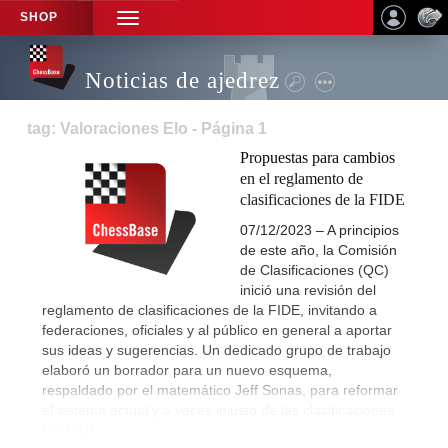
SHOP
TOGGLE
NAVIGATION
Noticias de ajedrez
tag: Valoraciones Elo - Página 1
Propuestas para cambios
en el reglamento de
clasificaciones de la FIDE
07/12/2023 – A principios
de este año, la Comisión
de Clasificaciones (QC)
inició una revisión del
reglamento de clasificaciones de la FIDE, invitando a
federaciones, oficiales y al público en general a aportar
sus ideas y sugerencias. Un dedicado grupo de trabajo
elaboró un borrador para un nuevo esquema,
respaldado por el matemático Jeff Sonas, para reformar
el sistema actual y a veces injusto de las clasificaciones
Elo FIDE.