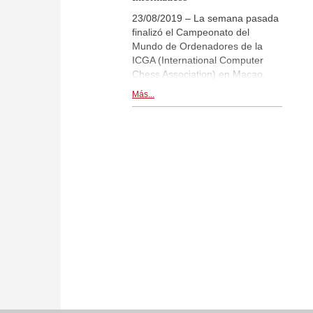
23/08/2019 – La semana pasada
finalizó el Campeonato del
Mundo de Ordenadores de la
ICGA (International Computer
Chess Association) en Macao,
China. Para ser precisos, tras ese
Más...
término prosáico se esconden
tres disciplinas distintas: el "World
Computer Chess Championship"
(WCCC), el "World Chess
Software Championship" (WCSC)
y el "Speed Championship". Se
presentaron a la competición seis
equipos con sus
programas/módulos de ajedrez,
entre ellos también Komodo 13,
uno de los programas que forma
parte del surtido de los
programas que vende
ChessBase. Komodo 13 se
adjudicó el título del Campeón del
Mundo en las dos disciplinas