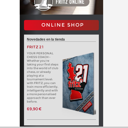
ONLINE SHOP
Novedades en la tienda
FRITZ 21
YOUR PERSONAL
CHESS COACH -
Whether you’re
taking your first steps
into the world of club
chess, or already
playing at a
tournament level:
with FRITZ, you can
train more efficiently,
intelligently and with
a more personalised
approach than ever
before.
69,90 €