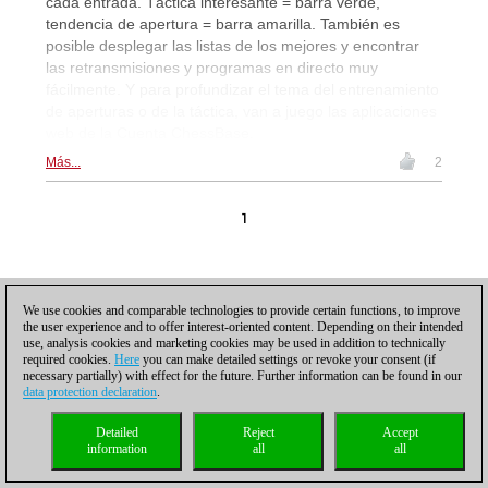
cada entrada. Táctica interesante = barra verde,
tendencia de apertura = barra amarilla. También es
posible desplegar las listas de los mejores y encontrar
las retransmisiones y programas en directo muy
fácilmente. Y para profundizar el tema del entrenamiento
de aperturas o de la táctica, van a juego las aplicaciones
web de la Cuenta ChessBase.
Más...
2
1
We use cookies and comparable technologies to provide certain functions, to improve
the user experience and to offer interest-oriented content. Depending on their intended
use, analysis cookies and marketing cookies may be used in addition to technically
Política de privacidad
|
Pie de imprenta
|
Para contactar
|
Cookies Management
|
required cookies.
Here
you can make detailed settings or revoke your consent (if
Licencias
|
Compliance Hotline
|
Inicio
necessary partially) with effect for the future. Further information can be found in our
© 2017 ChessBase GmbH | Osterbekstraße 90a | 22083 Hamburgo | Alemania
data protection declaration
.
coldest news
Detailed
Reject
Accept
information
all
all