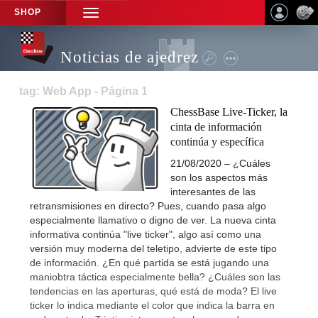
SHOP
TOGGLE
NAVIGATION
Noticias de ajedrez
tag: Web App - Página 1
ChessBase Live-Ticker, la
cinta de información
continúa y específica
21/08/2020 – ¿Cuáles
son los aspectos más
interesantes de las
retransmisiones en directo? Pues, cuando pasa algo
especialmente llamativo o digno de ver. La nueva cinta
informativa continúa "live ticker", algo así como una
versión muy moderna del teletipo, advierte de este tipo
de información. ¿En qué partida se está jugando una
maniobtra táctica especialmente bella? ¿Cuáles son las
tendencias en las aperturas, qué está de moda? El live
ticker lo indica mediante el color que indica la barra en