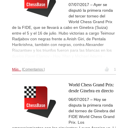
07/07/2017 – Ayer se
disputó la primera ronda
del tercer torneo del
World Chess Grand Prix
de la FIDE, que se llevará a cabo en Ginebra (Suiza)
entre el 5 y el 16 de julio. Hubo victorias a cargo Teimour
Radjabov con negras frente a Anish Giri, de Pentala
Harikrishna, también con negras, contra Alexander
Riazantsev y los triunfos fueron para las blancas en los
duelos Pavel Eljanov - Hou Yifan y Michael Adams -
Saleh Salem.
Más...
Comentarios
1
World Chess Grand Prix:
desde Ginebra en directo
06/07/2017 – Hoy se
disputa la primera ronda
del torneo de Ginebra del
FIDE World Chess Grand
Prix. Los