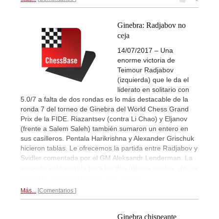
Ginebra: Radjabov no
ceja
14/07/2017 – Una
enorme victoria de
Teimour Radjabov
(izquierda) que le da el
liderato en solitario con
5.0/7 a falta de dos rondas es lo más destacable de la
ronda 7 del torneo de Ginebra del World Chess Grand
Prix de la FIDE. Riazantsev (contra Li Chao) y Eljanov
(frente a Salem Saleh) también sumaron un entero en
sus casilleros. Pentala Harikrishna y Alexander Grischuk
hicieron tablas. Le ofrecemos la partida entre Radjabov y
Svidler comentada por el GM Aleksandr Lenderman. La
emoción está servida para las dos últimas rondas. ¡No se
pierda la acción en directo aquí mismo!
Más...
Comentarios
Ginebra chispeante