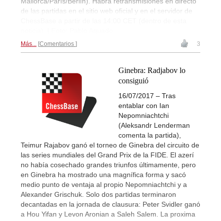
Mallorca/París/Berlín). Habrá retransmisiones en directo
de las partidas en el sitio web oficial y en el servidor de
ChessBase a partir de las 14:00 CET (dentro de esta
noticia). | Foto: Pablo Aguado
Más...
Comentarios
3
Ginebra: Radjabov lo
consiguió
16/07/2017 – Tras
entablar con Ian
Nepomniachtchi
(Aleksandr Lenderman
comenta la partida),
Teimur Rajabov ganó el torneo de Ginebra del circuito de
las series mundiales del Grand Prix de la FIDE. El azerí
no había cosechado grandes triunfos últimamente, pero
en Ginebra ha mostrado una magnífica forma y sacó
medio punto de ventaja al propio Nepomniachtchi y a
Alexander Grischuk. Solo dos partidas terminaron
decantadas en la jornada de clausura: Peter Svidler ganó
a Hou Yifan y Levon Aronian a Saleh Salem. La proxima