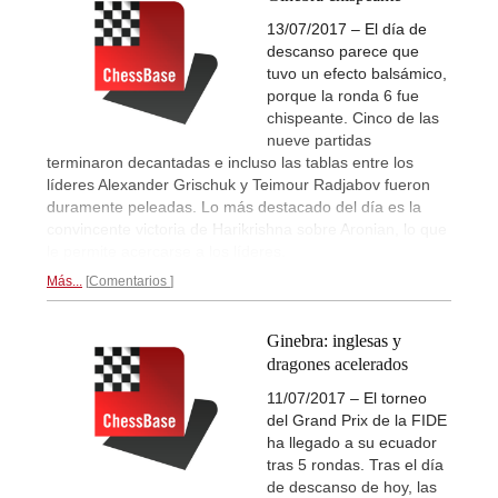
13/07/2017 – El día de
descanso parece que
tuvo un efecto balsámico,
porque la ronda 6 fue
chispeante. Cinco de las
nueve partidas
terminaron decantadas e incluso las tablas entre los
líderes Alexander Grischuk y Teimour Radjabov fueron
duramente peleadas. Lo más destacado del día es la
convincente victoria de Harikrishna sobre Aronian, lo que
le permite acercarse a los líderes.
Más...
Comentarios
Ginebra: inglesas y
dragones acelerados
11/07/2017 – El torneo
del Grand Prix de la FIDE
ha llegado a su ecuador
tras 5 rondas. Tras el día
de descanso de hoy, las