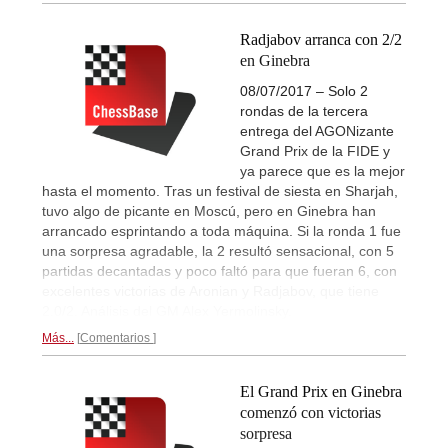
Radjabov arranca con 2/2
en Ginebra
08/07/2017 – Solo 2
rondas de la tercera
entrega del AGONizante
Grand Prix de la FIDE y
ya parece que es la mejor
hasta el momento. Tras un festival de siesta en Sharjah,
tuvo algo de picante en Moscú, pero en Ginebra han
arrancado esprintando a toda máquina. Si la ronda 1 fue
una sorpresa agradable, la 2 resultó sensacional, con 5
partidas decantadas y poco faltó para que fueran 6, con
excelentes victorias de Aronian y Radjabov, que tiene
2.0/2. Análisis del GM Alex Yermolinsky.
Más...
Comentarios
El Grand Prix en Ginebra
comenzó con victorias
sorpresa