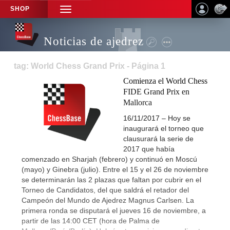
SHOP
TOGGLE
NAVIGATION
Noticias de ajedrez
tag: World Chess Grand Prix - Página 1
Comienza el World Chess
FIDE Grand Prix en
Mallorca
16/11/2017 – Hoy se
inaugurará el torneo que
clausurará la serie de
2017 que había
comenzado en Sharjah (febrero) y continuó en Moscú
(mayo) y Ginebra (julio). Entre el 15 y el 26 de noviembre
se determinarán las 2 plazas que faltan por cubrir en el
Torneo de Candidatos, del que saldrá el retador del
Campeón del Mundo de Ajedrez Magnus Carlsen. La
primera ronda se disputará el jueves 16 de noviembre, a
partir de las 14:00 CET (hora de Palma de