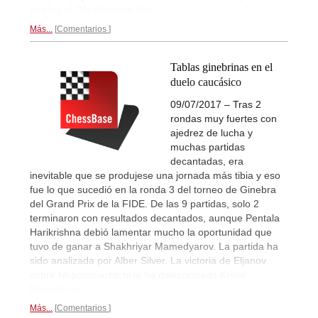
analiza el GM Alexandr Fier.
Más...
Comentarios
Tablas ginebrinas en el
duelo caucásico
09/07/2017 – Tras 2
rondas muy fuertes con
ajedrez de lucha y
muchas partidas
decantadas, era
inevitable que se produjese una jornada más tibia y eso
fue lo que sucedió en la ronda 3 del torneo de Ginebra
del Grand Prix de la FIDE. De las 9 partidas, solo 2
terminaron con resultados decantados, aunque Pentala
Harikrishna debió lamentar mucho la oportunidad que
tuvo de ganar a Shakhriyar Mamedyarov. La partida ha
sido analizada por Alber Silver. La victoria de Eljanov
sobre Nepomniachtchi la ha diseccionado Krikor
Mekhitarian.
Más...
Comentarios