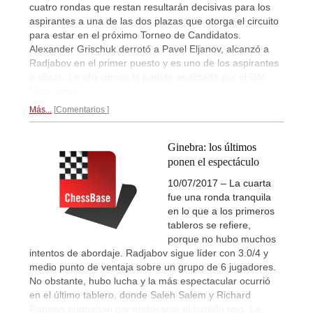
cuatro rondas que restan resultarán decisivas para los
aspirantes a una de las dos plazas que otorga el circuito
para estar en el próximo Torneo de Candidatos.
Alexander Grischuk derrotó a Pavel Eljanov, alcanzó a
Radjabov en el primer puesto y es uno de los aspirantes
a ellass. Le ofrecemos la partida analizada por el GM
Mekhitarian.
Más...
Comentarios
Ginebra: los últimos
ponen el espectáculo
10/07/2017 – La cuarta
fue una ronda tranquila
en lo que a los primeros
tableros se refiere,
porque no hubo muchos
intentos de abordaje. Radjabov sigue líder con 3.0/4 y
medio punto de ventaja sobre un grupo de 6 jugadores.
No obstante, hubo lucha y la más espectacular ocurrió
en el último tablero, donde Saleh Salem y Richard
Rapport pugnaban por endosarse el farolillo rojo. La