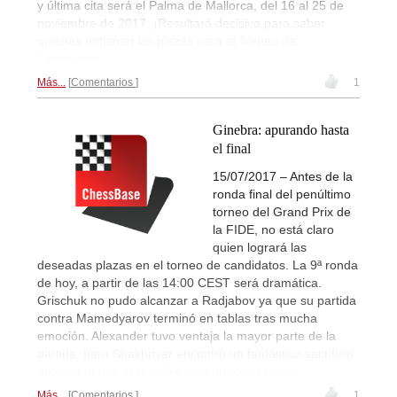
y última cita será el Palma de Mallorca, del 16 al 25 de
noviembre de 2017. ¡Resultará decisivo para saber
quienes obtienen las plazas para el Torneo de
Candidatos!
Más...
Comentarios
1
Ginebra: apurando hasta
el final
15/07/2017 – Antes de la
ronda final del penúltimo
torneo del Grand Prix de
la FIDE, no está claro
quien logrará las
deseadas plazas en el torneo de candidatos. La 9ª ronda
de hoy, a partir de las 14:00 CEST será dramática.
Grischuk no pudo alcanzar a Radjabov ya que su partida
contra Mamedyarov terminó en tablas tras mucha
emoción. Alexander tuvo ventaja la mayor parte de la
partida, pero Shakhriyar encontró un fantástico sacrificio
de calidad que le brindó excelente contrajuego.
Más...
Comentarios
1