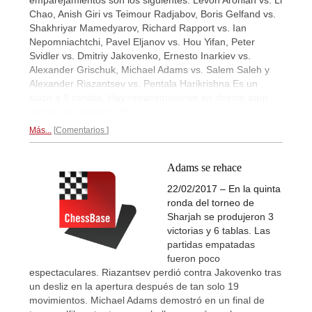
emparejamientos son los siguientes: Levon Aronian vs. Li
Chao, Anish Giri vs Teimour Radjabov, Boris Gelfand vs.
Shakhriyar Mamedyarov, Richard Rapport vs. Ian
Nepomniachtchi, Pavel Eljanov vs. Hou Yifan, Peter
Svidler vs. Dmitriy Jakovenko, Ernesto Inarkiev vs.
Alexander Grischuk, Michael Adams vs. Salem Saleh y
Alexander Riazantsev vs. Pentala Harikrishna Es un
suizo a 9 rondas. Hay retransmisiones en directo aquí
mismo, en nuestro sitio.
Más...
Comentarios
Adams se rehace
22/02/2017 – En la quinta
ronda del torneo de
Sharjah se produjeron 3
victorias y 6 tablas. Las
partidas empatadas
fueron poco
espectaculares. Riazantsev perdió contra Jakovenko tras
un desliz en la apertura después de tan solo 19
movimientos. Michael Adams demostró en un final de