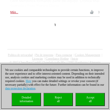
León Mendonca formando parte del equipo. Crónica final
ilustrada. | Foto: Patricia Claros
Más...
3
1
Política de privacidad
|
Pie de imprenta
|
Para contactar
|
Cookies Management
|
Licencias
|
Compliance Hotline
|
Inicio
© 2017 ChessBase GmbH | Osterbekstraße 90a | 22083 Hamburgo | Alemania
coldest news
We use cookies and comparable technologies to provide certain functions, to improve
the user experience and to offer interest-oriented content. Depending on their intended
use, analysis cookies and marketing cookies may be used in addition to technically
required cookies.
Here
you can make detailed settings or revoke your consent (if
necessary partially) with effect for the future. Further information can be found in our
data protection declaration
.
Detailed
Reject
Accept
information
all
all