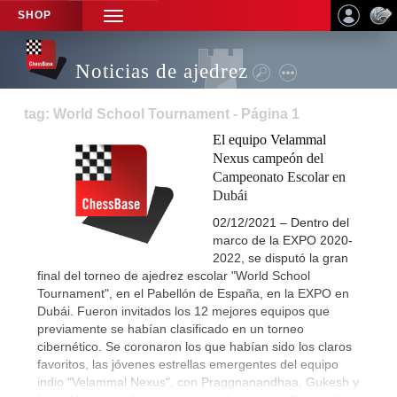
SHOP
TOGGLE
NAVIGATION
Noticias de ajedrez
tag: World School Tournament - Página 1
El equipo Velammal
Nexus campeón del
Campeonato Escolar en
Dubái
02/12/2021 – Dentro del
marco de la EXPO 2020-
2022, se disputó la gran
final del torneo de ajedrez escolar "World School
Tournament", en el Pabellón de España, en la EXPO en
Dubái. Fueron invitados los 12 mejores equipos que
previamente se habían clasificado en un torneo
cibernético. Se coronaron los que habían sido los claros
favoritos, las jóvenes estrellas emergentes del equipo
indio "Velammal Nexus", con Praggnanandhaa, Gukesh y