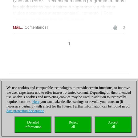
Quesada Pérez: "Recomiendo dichos programas a todos
los ajedrecistas que aspiren a superarse y a obtener
títulos nacionales internacionales", comentó. | Foto:
Federación de Ajedrez de Nicaragua
Más...
Comentarios
3
1
Política de privacidad
|
Pie de imprenta
|
Para contactar
|
Cookies Management
|
Licencias
|
Compliance Hotline
|
Inicio
We use cookies and comparable technologies to provide certain functions, to improve
© 2017 ChessBase GmbH | Osterbekstraße 90a | 22083 Hamburgo | Alemania
the user experience and to offer interest-oriented content. Depending on their intended
coldest news
use, analysis cookies and marketing cookies may be used in addition to technically
required cookies.
Here
you can make detailed settings or revoke your consent (if
necessary partially) with effect for the future. Further information can be found in our
data protection declaration
.
Detailed
Reject
Accept
information
all
all