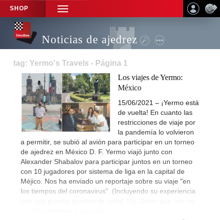
SHOP
TOGGLE
NAVIGATION
Noticias de ajedrez
tag: Yermo's Travels - Página 1
Los viajes de Yermo:
México
15/06/2021 – ¡Yermo está
de vuelta! En cuanto las
restricciones de viaje por
la pandemía lo volvieron
a permitir, se subió al avión para participar en un torneo
de ajedrez en México D. F. Yermo viajó junto con
Alexander Shabalov para participar juntos en un torneo
con 10 jugadores por sistema de liga en la capital de
Méjico. Nos ha enviado un reportaje sobre su viaje "en
los tiempos del coronavirus". (Incluyendo su experiencia
con una prueba positiva de covid-19). Dicen que uno no
se debe detener a un viajero.