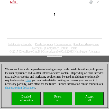
Más...
2
1
Política de privacidad
|
Pie de imprenta
|
Para contactar
|
Cookies Management
|
Licencias
|
Compliance Hotline
|
Inicio
© 2017 ChessBase GmbH | Osterbekstraße 90a | 22083 Hamburgo | Alemania
coldest news
We use cookies and comparable technologies to provide certain functions, to improve
the user experience and to offer interest-oriented content. Depending on their intended
use, analysis cookies and marketing cookies may be used in addition to technically
required cookies.
Here
you can make detailed settings or revoke your consent (if
necessary partially) with effect for the future. Further information can be found in our
data protection declaration
.
Detailed
Reject
Accept
information
all
all