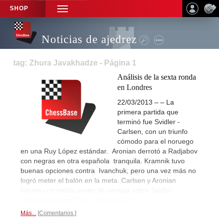
SHOP
TOGGLE
NAVIGATION
Noticias de ajedrez
tag: Zhura Javakhadze - Página 1
Análisis de la sexta ronda
en Londres
22/03/2013 – – La
primera partida que
terminó fue Svidler -
Carlsen, con un triunfo
cómodo para el noruego
en una Ruy López estándar. Aronian derrotó a Radjabov
con negras en otra española tranquila. Kramnik tuvo
buenas opciones contra Ivanchuk, pero una vez más no
logró meter el balón en la meta. Carlsen y Aronian
lideran con medio punto de ventaja sobre Svidler.
Comentarios por Zhura Javakhadze...
Más...
Comentarios