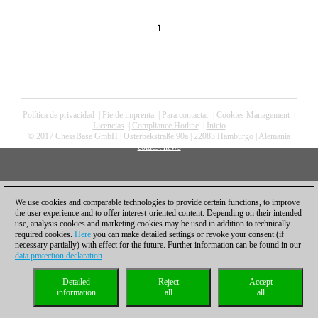
1
Política de privacidad
|
Pie de imprenta
|
Para contactar
|
Cookies Management
|
Licencias
|
Compliance Hotline
|
Inicio
© 2017 ChessBase GmbH | Osterbekstraße 90a | 22083 Hamburgo | Alemania
coldest news
We use cookies and comparable technologies to provide certain functions, to improve
the user experience and to offer interest-oriented content. Depending on their intended
use, analysis cookies and marketing cookies may be used in addition to technically
required cookies.
Here
you can make detailed settings or revoke your consent (if
necessary partially) with effect for the future. Further information can be found in our
data protection declaration
.
Detailed
Reject
Accept
information
all
all