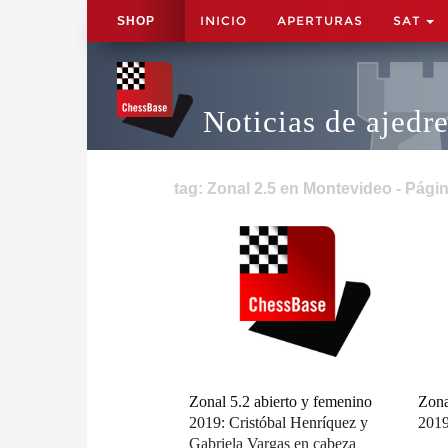
INICIO
APERTURAS
SAT
SHOP
Noticias de ajedr
tag: Zonal 2.5 en Montevideo - Pági
Zonal 5.2 abierto y femenino
Zona
2019: Cristóbal Henríquez y
2019
Gabriela Vargas en cabeza