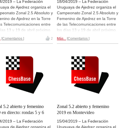
4/2019 – La Federación
18/04/2019 – La Federación
uaya de Ajedrez organiza el
Uruguaya de Ajedrez organiza el
eonato Zonal 2.5 Absoluto y
Campeonato Zonal 2.5 Absoluto y
nino de Ajedrez en la Torre
Femenino de Ajedrez en la Torre
as Telecomunicaciones entre
de las Telecomunicaciones entre
días 13 y 19 de abril próximo.
los días 13 y 19 de abril próximo.
a sección abierta participan
En la sección abierta participan
.
Comentarios
2
Más...
Comentarios
ugadores y en la sección
54 jugadores y en la sección
nina 14 jugadoras. El lugar
femenina 14 jugadoras. El lugar
encuentro es la torre de
del encuentro es la torre de
comunicaciones de ANTEL.
telecomunicaciones de ANTEL.
retransmisiones en
Hay retransmisiones en
.chessbase.com
enlace en
live.chessbase.com
enlace en
cto a la retransmisión
y
el
directo a la retransmisión
y
el
ce directo a la retransmisión
enlace directo a la retransmisión
a sección femenina
de la sección femenina
l 5.2 abierto y femenino
Zonal 5.2 abierto y femenino
 en directo: rondas 5 y 6
2019 en Montevideo
4/2019 – La Federación
15/04/2019 – La Federación
uaya de Ajedrez organiza el
Uruguaya de Ajedrez organiza el