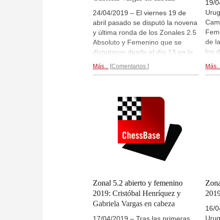
19/0
Urug
24/04/2019 – El viernes 19 de
Camp
abril pasado se disputó la novena
Feme
y última ronda de los Zonales 2.5
de l
Absoluto y Femenino que se
los 
disputaron desde el día 13 en la
En l
sala Idea Vilariño de la Torre de
Más...
Comentarios
Más..
54 j
las Telecomunicaciones de Antel.
feme
Finalmente, en el Absoluto, el
del 
campeón Resultó el GM chileno
tele
Cristóbal Henríquez con 7,5/9
Hay 
puntos (en la foto a la izda.). En
live
el Zonal Femenino se llegó a la
dire
última ronda con dos líderes y
enla
finalmente se alzó con la victoría
de l
de la WFM de Paraguay Gabriela
Vargas con 6,5/9 puntos. Crónica
final por los organizadores. |
Fotos: Zonal 2.5 en Montevideo
Zonal 5.2 abierto y femenino
Zona
2019
2019: Cristóbal Henríquez y
2019
Gabriela Vargas en cabeza
16/0
Urug
17/04/2019 – Tras las primeras