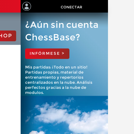
CONECTAR
¿Aún sin cuenta
ChessBase?
HOP
INFÓRMESE >
Mis partidas: ¡Todo en un sitio!
Partidas propias, material de
entrenamiento y repertorios
centralizados en la nube. Análisis
perfectos gracias a la nube de
modulos.