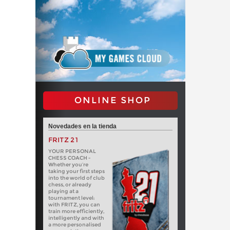
ONLINE SHOP
Novedades en la tienda
FRITZ 21
YOUR PERSONAL
CHESS COACH -
Whether you’re
taking your first steps
into the world of club
chess, or already
playing at a
tournament level:
with FRITZ, you can
train more efficiently,
intelligently and with
a more personalised