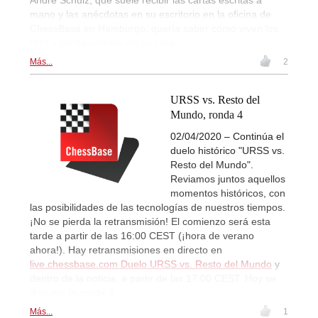
André Schulz, que suele recibir las cartas escritas a
mano y las anécdotas en su escritorio en la oficina de
ChessBase en Hamburgo, quería saber cómo viven los
Hort y les ha visitado en su casa.
Más...
2
URSS vs. Resto del
Mundo, ronda 4
02/04/2020 – Continúa el
duelo histórico "URSS vs.
Resto del Mundo".
Reviamos juntos aquellos
momentos históricos, con
las posibilidades de las tecnologías de nuestros tiempos.
¡No se pierda la retransmisión! El comienzo será esta
tarde a partir de las 16:00 CEST (¡hora de verano
ahora!). Hay retransmisiones en directo en
live.chessbase.com Duelo URSS vs. Resto del Mundo
y
dentro de la noticia, a partir de las 17:00 CEST. Hoy se
disputar la ronda 4.
Más...
1