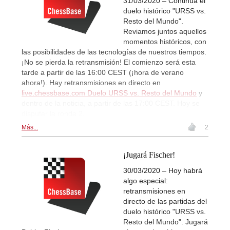
31/03/2020 – Continúa el
duelo histórico "URSS vs.
Resto del Mundo".
Reviamos juntos aquellos
momentos históricos, con
las posibilidades de las tecnologías de nuestros tiempos.
¡No se pierda la retransmisión! El comienzo será esta
tarde a partir de las 16:00 CEST (¡hora de verano
ahora!). Hay retransmisiones en directo en
live.chessbase.com Duelo URSS vs. Resto del Mundo
y
dentro de la noticia, a partir de las 17:00 CEST. Hoy se
disputar la ronda 2.
Más...
2
¡Jugará Fischer!
30/03/2020 – Hoy habrá
algo especial:
retransmisiones en
directo de las partidas del
duelo histórico "URSS vs.
Resto del Mundo". Jugará