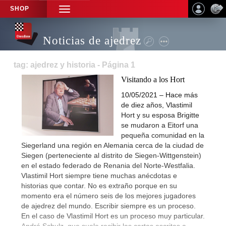
SHOP
TOGGLE
NAVIGATION
Noticias de ajedrez
tag: ajedrez y historia - Página 1
Visitando a los Hort
10/05/2021 – Hace más
de diez años, Vlastimil
Hort y su esposa Brigitte
se mudaron a Eitorf una
pequeña comunidad en la
Siegerland una región en Alemania cerca de la ciudad de
Siegen (perteneciente al distrito de Siegen-Wittgenstein)
en el estado federado de Renania del Norte-Westfalia.
Vlastimil Hort siempre tiene muchas anécdotas e
historias que contar. No es extraño porque en su
momento era el número seis de los mejores jugadores
de ajedrez del mundo. Escribir siempre es un proceso.
En el caso de Vlastimil Hort es un proceso muy particular.