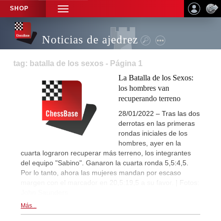
SHOP
TOGGLE
NAVIGATION
Noticias de ajedrez
tag: batalla de los sexos - Página 1
La Batalla de los Sexos:
los hombres van
recuperando terreno
28/01/2022 – Tras las dos
derrotas en las primeras
rondas iniciales de los
hombres, ayer en la
cuarta lograron recuperar más terreno, los integrantes
del equipo "Sabino". Ganaron la cuarta ronda 5,5:4,5.
Por lo tanto, ahora las mujeres mandan por escaso
margen con el marcador en 20,5:19,5 a su favor. | Fotos:
John Saunders
Más...