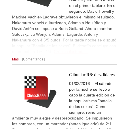
en el primer tablero. En el
segundo, David Howell y
Maxime Vachier-Lagrave obtuvieron el mismo resultado.
Nakamura venció a Iturrizaga, Adams a Hou Yifan y
David Antón se impuso a Boris Gelfand. Ahora mandan
Sutovsky, Ju Wenjun, Adams, Lagarde, Antón y
Nakamura con 4,5/5 putos. Por la tarde noche se disputó
la popular "Batalla de los sexos". El desafío concluyo con
un empate a 1½ - 1½.
Crónica ilustrada...
Más...
Comentarios
Gibraltar R6: diez líderes
01/02/2016 – El sábado
por la noche se llevó a
cabo la cuarta edición de
la popularísima "batalla
de los sexos". Como
siempre, reinó un
ambiente muy alegre y despreocupado. Se impusieron
los hombres, con un marcador (antes igualado) de 2:1.