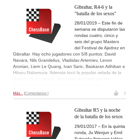
Gibraltar, R4-6 y la
"batalla de los sexos"
28/01/2019 – Este fin de
semana se disputaron las
rondas cuatro, cinco y
seis del grupo Masters
del Festival de Ajedrez en
Gibraltar. Hay ocho jugadores con 5/8 puntos: David
Navara, Nils Grandelius, Vladislav Artemiev, Levon
Aronian, Liem Le Quang, Ivan Saric, Baskaran Adhiban e
Hikaru Nakamura. Además tocó la popular velada de la
"batalla de los sexos". Reportaje ilustrado con las
crónicas de Leontxo García.| Foto: Niki Riga
Más...
Comentarios
2
Gibraltar R5 y la noche
de la batalla de los sexos
29/01/2017 – En la quinta
ronda, Ju Wenjun y Emil
Sutovsky firmaron tablas