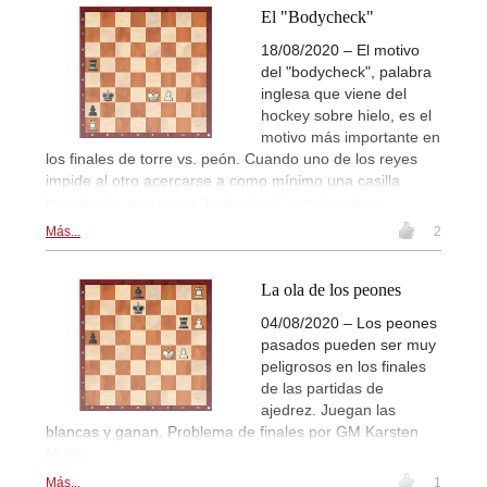
El "Bodycheck"
18/08/2020 – El motivo
del "bodycheck", palabra
inglesa que viene del
hockey sobre hielo, es el
motivo más importante en
los finales de torre vs. peón. Cuando uno de los reyes
impide al otro acercarse a como mínimo una casilla
importante, eso es un "bodycheck", en el ajedrez.
Más...
2
La ola de los peones
04/08/2020 – Los peones
pasados pueden ser muy
peligrosos en los finales
de las partidas de
ajedrez. Juegan las
blancas y ganan. Problema de finales por GM Karsten
Müller.
Más...
1