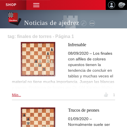
SHOP
TOGGLE
NAVIGATION
Noticias de ajedrez
tag: finales de torres - Página 1
Infrenable
08/09/2020 – Los finales
con alfiles de colores
opuestos tienen la
tendencia de concluir en
tablas y muchas veces el
material no tiene mucha importancia. Juegan las blancas
y ganan. Problema de finales por Dr. GM Karsten Müller.
Más...
1
Trucos de peones
01/09/2020 –
Normalmente suele ser