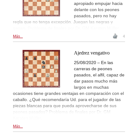
apropiado empujar hacia
delante con los peones
pasados, pero no hay
regla que no tenga excepción. Juegan las negras y
ganan. Problema de finales por Dr. GM Karsten Müller.
Más...
4
Ajedrez vengativo
25/08/2020 – En las
carreras de peones
pasados, el alfil, capaz de
dar pasos mucho más
largos en muchas
ocasiones tiene grandes ventajas en comparación con el
caballo. ¿Qué recomendaría Ud. para el jugador de las
piezas blancas para que pueda aprovecharse de sus
peones pasados? Problema de finales por Dr. GM
Karsten Müller.
Más...