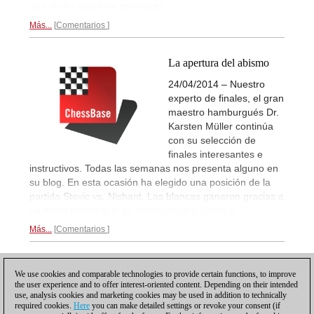
que el rey esté bien protegido.
Más...
Comentarios
La apertura del abismo
24/04/2014 – Nuestro
experto de finales, el gran
maestro hamburgués Dr.
Karsten Müller continúa
con su selección de
finales interesantes e
instructivos. Todas las semanas nos presenta alguno en
su blog. En esta ocasión ha elegido una posición de la
partida Stevic vs. Nishant. Las blancas ganaron gracias a
un típico motivo que
es imprescindible conocer...
Más...
Comentarios
1
We use cookies and comparable technologies to provide certain functions, to improve
the user experience and to offer interest-oriented content. Depending on their intended
use, analysis cookies and marketing cookies may be used in addition to technically
required cookies.
Here
you can make detailed settings or revoke your consent (if