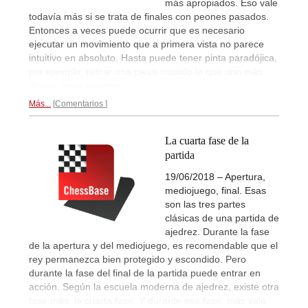
más apropiados. Eso vale
todavía más si se trata de finales con peones pasados.
Entonces a veces puede ocurrir que es necesario
ejecutar un movimiento que a primera vista no parece
intuitivo en absoluto. Hasta puede tener pinta paradójica,
por ejemplo, retirar una pieza cuando lo que uno más
desea, sería avanzar.
Más...
Comentarios
La cuarta fase de la
partida
19/06/2018 – Apertura,
mediojuego, final. Esas
son las tres partes
clásicas de una partida de
ajedrez. Durante la fase
de la apertura y del mediojuego, es recomendable que el
rey permanezca bien protegido y escondido. Pero
durante la fase del final de la partida puede entrar en
acción. Según la escuela moderna de ajedrez, existe otra
fase más: la cuarta fase. Y durante esa fase, más vale