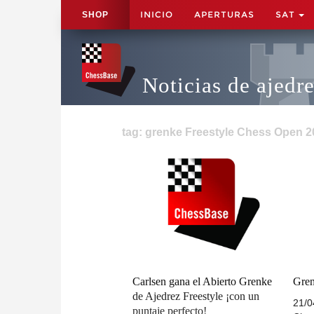
INICIO
APERTURAS
SAT
SHOP
Noticias de ajedr
tag: grenke Freestyle Chess Open 2
Carlsen gana el Abierto Grenke
Gren
de Ajedrez Freestyle ¡con un
21/0
puntaje perfecto!