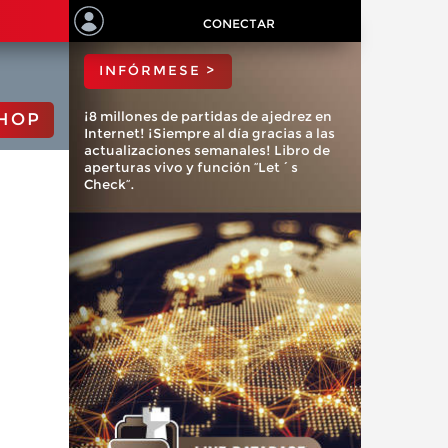
ChessBase?
CONECTAR
INFÓRMESE >
¡8 millones de partidas de ajedrez en
HOP
Internet! ¡Siempre al día gracias a las
actualizaciones semanales! Libro de
aperturas vivo y función “Let´s
Check”.