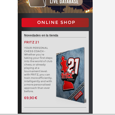
ONLINE SHOP
Novedades en la tienda
FRITZ 21
YOUR PERSONAL
CHESS COACH -
Whether you’re
taking your first steps
into the world of club
chess, or already
playing at a
tournament level:
with FRITZ, you can
train more efficiently,
intelligently and with
a more personalised
approach than ever
before.
69,90 €