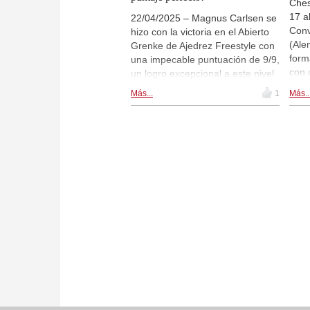
Ches
17 a
22/04/2025 – Magnus Carlsen se
Conv
hizo con la victoria en el Abierto
(Ale
Grenke de Ajedrez Freestyle con
form
una impecable puntuación de 9/9,
con 
un logro excepcional a este nivel
de 9
de competición. El evento,
Más...
1
Más..
incr
celebrado en Karlsruhe
juga
(Alemania) del 17 al 21 de abril,
Abie
se disputó bajo el formato suizo a
de f
nueve rondas y con un control de
camb
tiempo clásico. Carlsen se
las 
aseguró el primer puesto a falta
mant
de una ronda y terminó con dos
Sigu
puntos de ventaja sobre sus más
cercanos rivales. Siete jugadores
empataron en el segundo puesto
y jugarán un desempate para
determinar la clasificación para el
Grand Slam de Ajedrez Freestyle
en Las Vegas. | Foto: Dariusz
Gorzinski