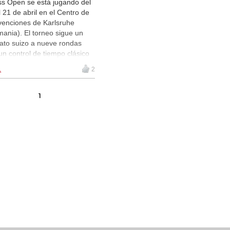
s Open se está jugando del
l 21 de abril en el Centro de
enciones de Karlsruhe
mania). El torneo sigue un
ato suizo a nueve rondas
un control de tiempo clásico
0 minutos más un
.
2
emento de 30 segundos por
da. A los jugadores del
rto de ajedrez clásico, jugado
1
orma paralela, se les permitió
iar al evento Freestyle entre
rondas dos y cinco,
eniendo sus puntuaciones. |
e las partidas en directo.