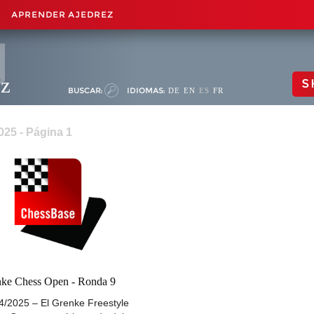
APRENDER AJEDREZ
ez
S
BUSCAR:
IDIOMAS:
DE
EN
ES
FR
025 - Página 1
ke Chess Open - Ronda 9
4/2025 – El Grenke Freestyle