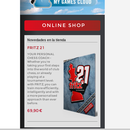
ONLINE SHOP
Novedades en la tienda
FRITZ 21
YOUR PERSONAL
CHESS COACH -
Whether you’re
taking your first steps
into the world of club
chess, or already
playing at a
tournament level:
with FRITZ, you can
train more efficiently,
intelligently and with
a more personalised
approach than ever
before.
69,90 €