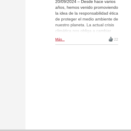
20/09/2024 – Desde hace varios
años, hemos venido promoviendo
la idea de la responsabilidad ética
de proteger el medio ambiente de
nuestro planeta. La actual crisis
climática nos obliga a cambiar
paradigmas relacionados con
Más...
22
nuestro consumo de alimentos,
energía y recursos cada día más
limitados. Ha llegado la hora de
que los ajedrecistas se conviertan
en motores de cambio por el
mantenimiento de la
biodiversidad y un ambiente
sostenible. | Imagen por Uvencio
Blanco Hernández