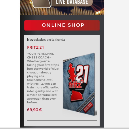
ONLINE SHOP
Novedades en la tienda
FRITZ 21
YOUR PERSONAL
CHESS COACH -
Whether you’re
taking your first steps
into the world of club
chess, or already
playing at a
tournament level:
with FRITZ, you can
train more efficiently,
intelligently and with
a more personalised
approach than ever
before.
69,90 €