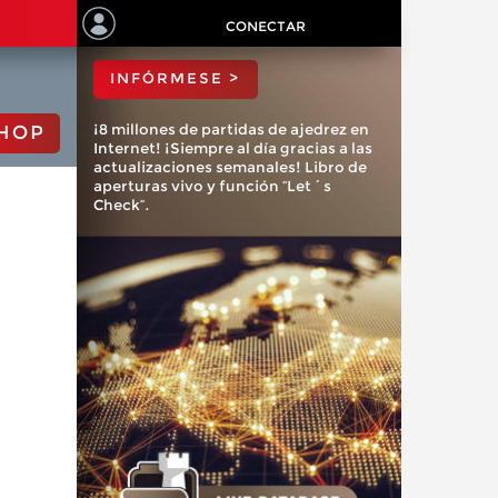
ChessBase?
CONECTAR
INFÓRMESE >
¡8 millones de partidas de ajedrez en
HOP
Internet! ¡Siempre al día gracias a las
actualizaciones semanales! Libro de
aperturas vivo y función “Let´s
Check”.