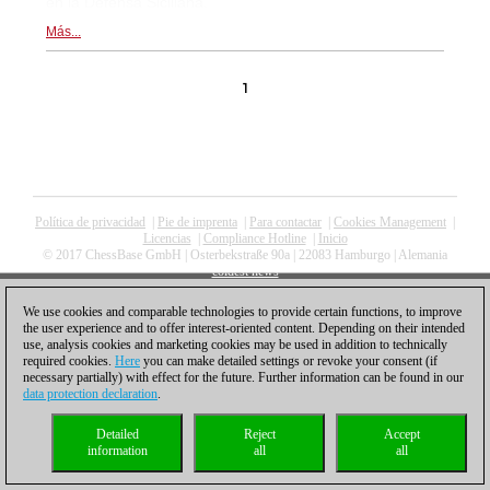
en la Defensa Siciliana.
Más...
1
Política de privacidad
|
Pie de imprenta
|
Para contactar
|
Cookies Management
|
Licencias
|
Compliance Hotline
|
Inicio
© 2017 ChessBase GmbH | Osterbekstraße 90a | 22083 Hamburgo | Alemania
coldest news
We use cookies and comparable technologies to provide certain functions, to improve
the user experience and to offer interest-oriented content. Depending on their intended
use, analysis cookies and marketing cookies may be used in addition to technically
required cookies.
Here
you can make detailed settings or revoke your consent (if
necessary partially) with effect for the future. Further information can be found in our
data protection declaration
.
Detailed
Reject
Accept
information
all
all