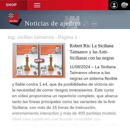
SHOP
TOGGLE
NAVIGATION
Noticias de ajedrez
tag: sicilian taimanov - Página 1
Robert Ris: La Siciliana
Taimanov y las Anti-
Sicilianas con las negras
11/08/2024 – La Siciliana
Taimanov ofrece a las
negras un sistema flexible
y fiable contra 1.e4, que da posibilidades de victoria sin
la necesidad de correr riesgos innecesarios. Este curso
en vídeo proporciona un repertorio completo, que abarca
tanto las líneas principales como las variantes de la Anti-
Siciliana, con más de 16 horas de instrucción,
entrenamiento interactivo y más de 400 partidas modelo.
Ideal para jugadores que buscan consolidar sus
conocimientos y afrontar con confianza cualquier desafío