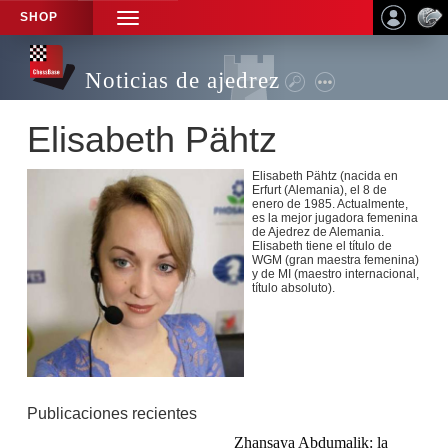
SHOP
TOGGLE
NAVIGATION
Noticias de ajedrez
Elisabeth Pähtz
Elisabeth Pähtz (nacida en
Erfurt (Alemania), el 8 de
enero de 1985. Actualmente,
es la mejor jugadora femenina
de Ajedrez de Alemania.
Elisabeth tiene el título de
WGM (gran maestra femenina)
y de MI (maestro internacional,
título absoluto).
Publicaciones recientes
Zhansaya Abdumalik: la