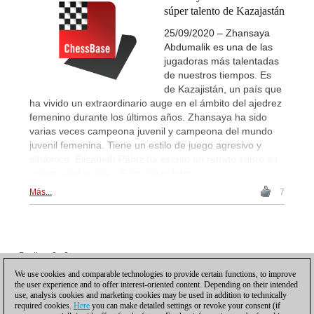
súper talento de Kazajastán
25/09/2020 – Zhansaya
Abdumalik es una de las
jugadoras más talentadas
de nuestros tiempos. Es
de Kazajistán, un país que
ha vivido un extraordinario auge en el ámbito del ajedrez
femenino durante los últimos años. Zhansaya ha sido
varias veces campeona juvenil y campeona del mundo
juvenil femenina. Tiene un estilo de juego agresivo y
dinámico. Elisabeth Pähtz ha escrito un retrato sobre su
colega ajedrecista. | Foto: Kazinform
Más...
7
Posting: 2 - 2
Posting: 3 - 3
We use cookies and comparable technologies to provide certain functions, to improve
the user experience and to offer interest-oriented content. Depending on their intended
Desplácese hacia abajo para recargar más
use, analysis cookies and marketing cookies may be used in addition to technically
required cookies.
Here
you can make detailed settings or revoke your consent (if