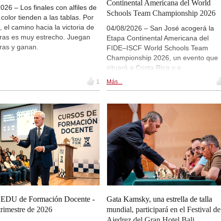
Continental Americana del World
026 – Los finales con alfiles de
53rd Sparkassen Women Master
Schools Team Championship 2026
Round 5 now live
o color tienden a las tablas. Por
o, el camino hacia la victoria de
04/08/2026 – San José acogerá la
British Championship 2026
gras es muy estrecho. Juegan
Round 8 now live
Etapa Continental Americana del
ras y ganan.
FIDE–ISCF World Schools Team
19th Arad Open A 2026
Championship 2026, un evento que
Round 8 now live
situará a Costa Rica y a
53rd Sparkassen Open-A Trophy
Centroamérica en el mapa del ajedr
Round 8 now live
1
Más...
escolar internacional. Además de la
European Junior Championship 
competición por equipos, el progra
Round 3 now live
incluirá actividades educativas,
New Opening Trend
conferencias y espacios de
Mamedyarov - Cieslak (D53)
intercambio sobre el papel del ajedr
16th Nordhaeuser Open Meister 
en la formación. La cita combinará
Round 5 now live
deporte, educación, cooperación
regional y proyección para las nuev
Turkish Second League 2026
Round 8 now live
generaciones.
Turkish First League 2026
Round 8 now live
 EDU de Formación Docente -
Gata Kamsky, una estrella de talla
Turkish Chess Super League 20
Round 7 now live
trimestre de 2026
mundial, participará en el Festival de
Ajedrez del Gran Hotel Bali
New Opening Trend