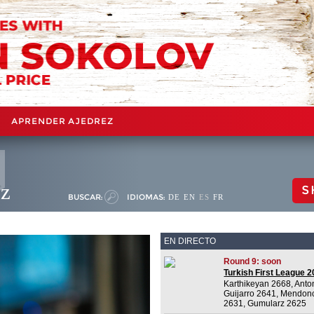
APRENDER AJEDREZ
ez
S
BUSCAR:
IDIOMAS:
DE
EN
ES
FR
EN DIRECTO
Round 9: soon
Turkish First League 
Karthikeyan 2668, Anto
Guijarro 2641, Mendon
2631, Gumularz 2625