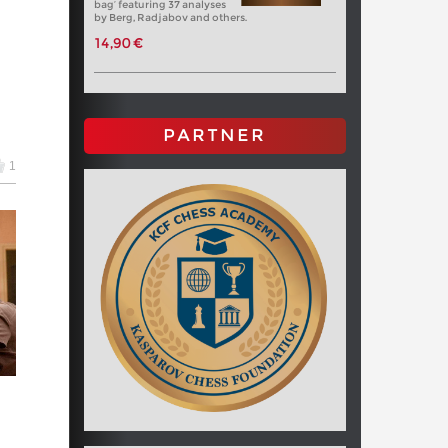
bag’ featuring 37 analyses
s 2026
16h
by Berg, Radjabov and others.
14,90 €
17h
17h
PARTNER
 2026
17h
ez
1
Open 2026
17h
ma
17h
ez
2026
18h
as
18h
18h
26
20h
21h