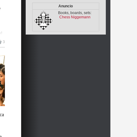
Anuncio
r
Books, boards, sets:
1d
Chess Niggemann
1d
el
El
1d
3
1d
 El
os
1d
e
1d
1d
1d
ica
1d
1d
a