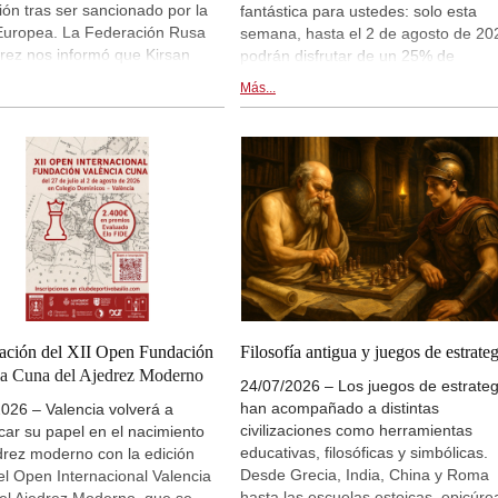
New Opening Trend
ión tras ser sancionado por la
fantástica para ustedes: solo esta
Sydykov - Svane (C47)
Europea. La Federación Rusa
semana, hasta el 2 de agosto de 20
rez nos informó que Kirsan
podrán disfrutar de un 25% de
New Opening Trend
Sindarov - Liang (C51)
inov, quien ocupó la
descuento en todos los cursos
Más...
ncia de la FIDE durante 23
FritzTrainer de RB Ramesh, Surya
Interesting Novelty
So - Giri (D38)
ecibió su pleno respaldo como
Ganguly y Michael Prusikin.
ato. Y justo cuando estábamos
New Opening Trend
 de informar sobre esta noticia,
Dominguez Perez - Liang (C84)
 que no figura entre los tres
New Opening Trend
tos cuyas postulaciones recibió
Ivanchuk - Tutisani (A31)
ina de la FIDE antes de la fecha
New Opening Trend
 El mundo de la política del
Vokhidov - Inarkiev (C84)
z está pasando por un momento
New Opening Trend
nto.
Atabayev - Anton Guijarro (B11)
New Opening Trend
tación del XII Open Fundación
Filosofía antigua y juegos de estrateg
Sindarov - Giri (C58)
ia Cuna del Ajedrez Moderno
24/07/2026 – Los juegos de estrateg
New Opening Trend
Van Foreest - So (C28)
han acompañado a distintas
026 – Valencia volverá a
civilizaciones como herramientas
icar su papel en el nacimiento
New Opening Trend
educativas, filosóficas y simbólicas.
drez moderno con la edición
Liang - Caruana (C01)
Desde Grecia, India, China y Roma
l Open Internacional Valencia
New Opening Trend
hasta las escuelas estoicas, epicúre