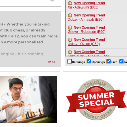
New Opening Trend
Xu - Adewumi (B01)
New Opening Trend
Dotzer - Alinasab (E20)
- Whether you’re taking
New Opening Trend
of club chess, or already
Grieve - Roberson (B90)
with FRITZ, you can train more
New Opening Trend
with a more personalised
Uskov - Ozcan (C50)
New Opening Trend
engine – it’s a training
Sokolovsky - Ribeiro (C55)
ng your first steps into the
Más...
Rankings
Openings
Live
Ta
New Opening Trend
 playing at a tournament level:
Makarian - Akhmedinov (E94)
fficiently, intelligently and
New Opening Trend
oach than ever before.
Kuru - Demchenko (B32)
New Opening Trend
Fressinet - Cornette (C54)
New Opening Trend
Navara - Wagh Suyog (B12)
New Opening Trend
Mamedyarov - Cieslak (D53)
New Opening Trend