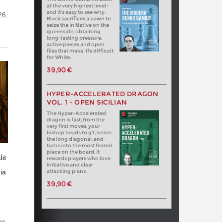
1d
at the very highest level -
and it's easy to see why.
26,
Black sacrifices a pawn to
1d
seize the initiative on the
queenside, obtaining
long-lasting pressure,
active pieces and open
1d
files that make life difficult
for White.
1d
39,90 €
1d
HYPER-ACCELERATED DRAGON
VOL. 1 - OPEN SICILIAN
1d
The Hyper-Accelerated
dragon is fast, from the
very first moves, your
1d
bishop heads to g7, seizes
the long diagonal, and
turns into the most feared
piece on the board. It
1d
ia
rewards players who love
initiative and clear
attacking plans.
ia
1d
39,90 €
2d
2d
as