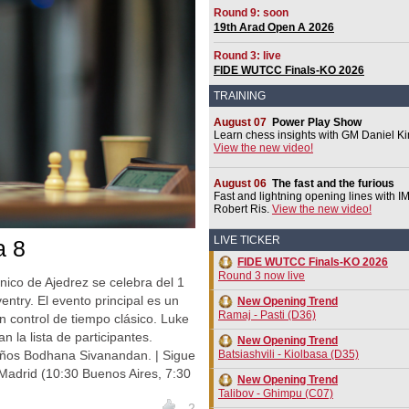
Round 9: soon
19th Arad Open A 2026
Round 3: live
FIDE WUTCC Finals-KO 2026
TRAINING
August 07
Power Play Show
Learn chess insights with GM Daniel Ki
View the new video!
August 06
The fast and the furious
Fast and lightning opening lines with I
Robert Ris.
View the new video!
LIVE TICKER
a 8
FIDE WUTCC Finals-KO 2026
Round 3 now live
nico de Ajedrez se celebra del 1
ntry. El evento principal es un
New Opening Trend
Ramaj - Pasti (D36)
n control de tiempo clásico. Luke
la lista de participantes.
New Opening Trend
 años Bodhana Sivanandan. | Sigue
Batsiashvili - Kiolbasa (D35)
e Madrid (10:30 Buenos Aires, 7:30
New Opening Trend
Talibov - Ghimpu (C07)
2