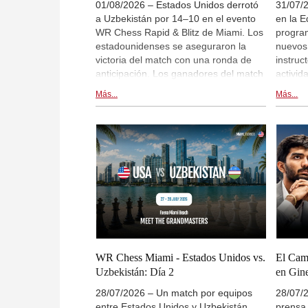
01/08/2026 – Estados Unidos derrotó
31/07/
a Uzbekistán por 14–10 en el evento
en la E
WR Chess Rapid & Blitz de Miami. Los
progra
estadounidenses se aseguraron la
nuevos 
victoria del match con una ronda de
instruc
anticipación. Los ganadores del match
activid
ampliaron la ventaja de 5–3 que
buscan
Más...
Más...
obtuvieron en la sección de rápidas al
educado
imponerse también en la fase de blitz
metodo
por 9–7. Nodirbek Abdusattorov y
herrami
Javokhir Sindarov culminaron con las
interna
puntuaciones individuales más altas,
cursos 
pero la mayor regularidad de la
FIDE y
alineación estadounidense resultó
partici
decisiva en la competición a doce
Blanco
rondas. | Foto: Abhyudaya Ram
WR Chess Miami - Estados Unidos vs.
El Cam
Uzbekistán: Día 2
en Gin
28/07/2026 – Un match por equipos
28/07/
entre Estados Unidos y Uzbekistán,
prensa