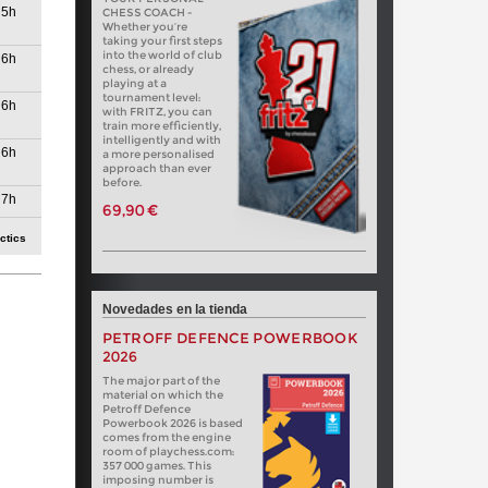
5h
CHESS COACH -
Whether you’re
taking your first steps
into the world of club
6h
chess, or already
playing at a
tournament level:
6h
with FRITZ, you can
train more efficiently,
intelligently and with
6h
a more personalised
approach than ever
before.
7h
69,90 €
ctics
7h
8h
Novedades en la tienda
PETROFF DEFENCE POWERBOOK
8h
2026
The major part of the
9h
material on which the
Petroff Defence
Powerbook 2026 is based
10h
comes from the engine
room of playchess.com:
357 000 games. This
10h
imposing number is