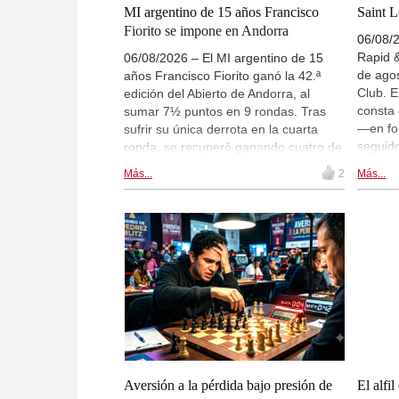
MI argentino de 15 años Francisco
Saint L
Fiorito se impone en Andorra
06/08/2
Rapid &
06/08/2026 – El MI argentino de 15
de agos
años Francisco Fiorito ganó la 42.ª
Club. E
edición del Abierto de Andorra, al
consta 
sumar 7½ puntos en 9 rondas. Tras
—en fo
sufrir su única derrota en la cuarta
seguido
ronda, se recuperó ganando cuatro de
formato
sus últimas cinco partidas, incluidas
Más...
2
Más...
lista d
victorias sobre los GM Egor Bogdanov
otros, 
y Andrey Sumets. El primer cabeza de
Mundia
serie, el español Miguel Santos,
Caruan
terminó segundo por desempate. La
partida
WGM georgiana Lile Koridze, 79.ª
19:00 
preclasificada, tuvo una actuación
Aires, 
sobresaliente: sumó 7/9 puntos y
Lennar
consiguió una norma de MI. | En la
foto: Francesc Rechi, presidente de la
Federación Andorrana de Ajedrez;
Miguel Santos; Francisco Fiorito; y
Vladyslav Larkin. | Foto: Abierto de
Aversión a la pérdida bajo presión de
El alfi
Andorra