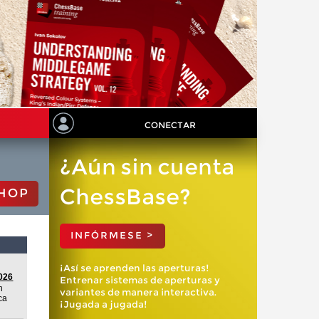
CONECTAR
¿Aún sin cuenta
ChessBase?
HOP
INFÓRMESE >
¡Así se aprenden las aperturas!
2026
Entrenar sistemas de aperturas y
n
variantes de manera interactiva.
ca
¡Jugada a jugada!