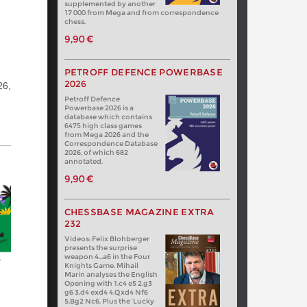
supplemented by another
17 000 from Mega and from correspondence
chess.
10h
9,90 €
10h
PETROFF DEFENCE POWERBASE
2026
10h
26,
Petroff Defence
Powerbase 2026 is a
10h
database which contains
6475 high class games
or
from Mega 2026 and the
11h
Correspondence Database
2026, of which 682
annotated.
11h
9,90 €
11h
CHESSBASE MAGAZINE EXTRA
232
12h
Videos: Felix Blohberger
presents the surprise
weapon 4…a6 in the Four
12h
Knights Game. Mihail
Marin analyses the English
Opening with 1.c4 e5 2.g3
14h
g6 3.d4 exd4 4.Qxd4 Nf6
5.Bg2 Nc6. Plus the ‘Lucky