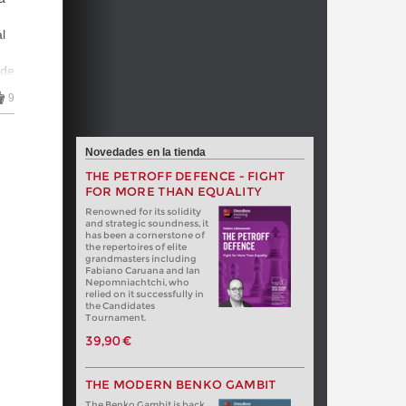
1d
l
1d
 de
5)
9
1d
e
1d
Novedades en la tienda
 y
THE PETROFF DEFENCE - FIGHT
1d
FOR MORE THAN EQUALITY
Renowned for its solidity
1d
and strategic soundness, it
has been a cornerstone of
the repertoires of elite
1d
grandmasters including
Fabiano Caruana and Ian
Nepomniachtchi, who
relied on it successfully in
1d
the Candidates
Tournament.
1d
39,90 €
1d
THE MODERN BENKO GAMBIT
The Benko Gambit is back