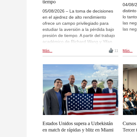
tiempo
04/08/2
distint
05/08/2026 – La toma de decisiones
lo tant
en el ajedrez de alto rendimiento
las ne
ofrece un campo privilegiado para
las neg
estudiar la aversión a la pérdida bajo
presión de tiempo. A partir del trabajo
académico de Richard Wang y Yifan
Lyu, el texto analiza cómo los
Más...
11
Más...
ajedrecistas de élite responden a
incentivos, riesgos y restricciones
cognitivas en partidas rápidas y blitz,
combinando economía conductual,
psicología cognitiva e inteligencia
artificial aplicada al análisis del juego. |
Imagen (IA): Uvencio Blanco
Estados Unidos supera a Uzbekistán
Cursos
en match de rápidas y blitz en Miami
Tercer 