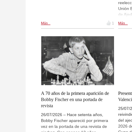
reelecc
Unión 
de Ajed
Ilyumzh
Más...
1
Más...
preside
años, r
candid
a punto
supimos
candida
la ofic
límite.
ajedre
turbule
A 70 años de la primera aparición de
Presen
Bobby Fischer en una portada de
Valenc
revista
25/07/2
reivind
26/07/2026 – Hace setenta años,
del aje
Bobby Fischer apareció por primera
2026 de
vez en la portada de una revista de