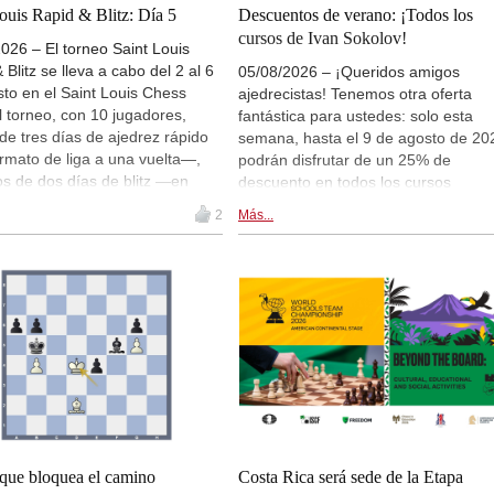
Bluebaum - Chinguun (E45)
ouis Rapid & Blitz: Día 5
Descuentos de verano: ¡Todos los
cursos de Ivan Sokolov!
New Opening Trend
026 – El torneo Saint Louis
Ilamparthi A R - Karthikeyan (C58)
 Blitz se lleva a cabo del 2 al 6
05/08/2026 – ¡Queridos amigos
Tactics in a live game
to en el Saint Louis Chess
ajedrecistas! Tenemos otra oferta
Waldhausen Gordon - Banerjee
l torneo, con 10 jugadores,
fantástica para ustedes: solo esta
Tactics in a live game
de tres días de ajedrez rápido
semana, hasta el 9 de agosto de 20
Batsiashvili - Kiolbasa
rmato de liga a una vuelta—,
podrán disfrutar de un 25% de
s de dos días de blitz —en
descuento en todos los cursos
New Opening Trend
Kuru - Demchenko (B32)
 de liga a doble vuelta—. La
FritzTrainer del reconocido entrenad
2
Más...
e participantes incluye, entre
Ivan Sokolov. ¡Imperdible!
New Opening Trend
Navara - Wagh Suyog (B12)
al aspirante al Campeonato
l Javokhir Sindarov, Fabiano
Tactics in a live game
a y Vincent Keymer. Sigue las
Gomez Ledo - Martin Ramos
s en directo a partir de las
New Opening Trend
hora de Madrid (14:00 Buenos
Yelken - Gumularz (B46)
11:00 Ciudad de México). | Foto:
New Opening Trend
t Ootes
Ilamparthi A R - Karthikeyan (C58)
New Opening Trend
Bluebaum - Chinguun (E45)
IX Isla De La Palma 2026
l que bloquea el camino
Costa Rica será sede de la Etapa
Round 2 now live