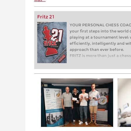
Fritz 21
YOUR PERSONAL CHESS COACH 
your first steps into the world 
playing at a tournament level: 
efficiently, intelligently and 
approach than ever before.
FRITZ is more than just a chess 
revolution! Whether you’re taki
world of club chess, or already
with FRITZ, you can train more e
with a more personalised appr