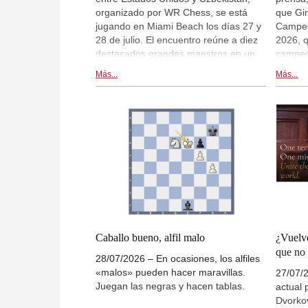
organizado por WR Chess, se está
que Gin
jugando en Miami Beach los días 27 y
Campeo
28 de julio. El encuentro reúne a diez
2026, q
destacados grandes maestros en un
campeó
formato Scheveningen de partidas
retador
Más...
Más...
rápidas y blitz. Hikaru Nakamura,
noviemb
Fabiano Caruana, Wesley So y Levon
anunci
Aronian representan al equipo de
especul
Estados Unidos, mientras que la
de nuev
alineación de Uzbekistán incluye al
por pr
aspirante al Campeonato Mundial
Kramni
Javokhir Sindarov, Nodirbek
en Bri
Abdusattorov, Nodirbek Yakubboev y
Sindar
Shamsiddin Vokhidov. | Sigue las
disput
partidas en directo a partir de las
más jov
19:00 hora de Madrid (14:00 Buenos
Aires, 11:00 Ciudad de México).
Caballo bueno, alfil malo
¿Vuelv
que no
28/07/2026 – En ocasiones, los alfiles
«malos» pueden hacer maravillas.
27/07/2
Juegan las negras y hacen tablas.
actual 
Dvorkov