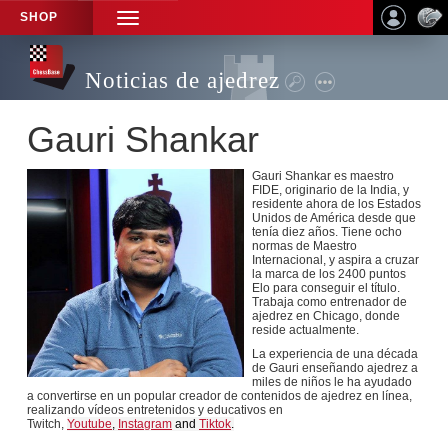
SHOP
TOGGLE
NAVIGATION
Noticias de ajedrez
Gauri Shankar
Gauri Shankar es maestro
FIDE, originario de la India, y
residente ahora de los Estados
Unidos de América desde que
tenía diez años. Tiene ocho
normas de Maestro
Internacional, y aspira a cruzar
la marca de los 2400 puntos
Elo para conseguir el título.
Trabaja como entrenador de
ajedrez en Chicago, donde
reside actualmente.
La experiencia de una década
de Gauri enseñando ajedrez a
miles de niños le ha ayudado
a convertirse en un popular creador de contenidos de ajedrez en línea,
realizando vídeos entretenidos y educativos en
Twitch,
Youtube
,
Instagram
and
Tiktok
.