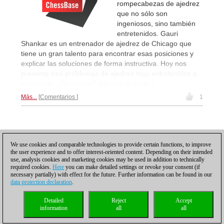
rompecabezas de ajedrez
que no sólo son
ingeniosos, sino también
entretenidos. Gauri
Shankar es un entrenador de ajedrez de Chicago que
tiene un gran talento para encontrar esas posiciones y
explicar las soluciones de forma instructiva. Hoy nos
presenta tres problemas de ajedrez muy entretenidos a
solucionar. ¿Se anima? (Merece la pena.)
Más...
Comentarios
1
Posting: 3 - 4
We use cookies and comparable technologies to provide certain functions, to improve
the user experience and to offer interest-oriented content. Depending on their intended
Desplácese hacia abajo para recargar más
use, analysis cookies and marketing cookies may be used in addition to technically
required cookies.
Here
you can make detailed settings or revoke your consent (if
necessary partially) with effect for the future. Further information can be found in our
data protection declaration
.
Política de privacidad
|
Pie de imprenta
|
Para contactar
|
Cookies Management
|
Detailed
Reject
Accept
Licencias
|
Compliance Hotline
|
Inicio
information
all
all
© 2017 ChessBase GmbH | Osterbekstraße 90a | 22083 Hamburgo | Alemania
coldest news