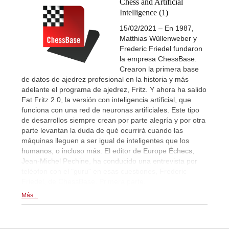
Chess and Artificial
Intelligence (1)
15/02/2021 – En 1987,
Matthias Wüllenweber y
Frederic Friedel fundaron
la empresa ChessBase.
Crearon la primera base
de datos de ajedrez profesional en la historia y más
adelante el programa de ajedrez, Fritz. Y ahora ha salido
Fat Fritz 2.0, la versión con inteligencia artificial, que
funciona con una red de neuronas artificiales. Este tipo
de desarrollos siempre crean por parte alegría y por otra
parte levantan la duda de qué ocurrirá cuando las
máquinas lleguen a ser igual de inteligentes que los
humanos, o incluso más. El editor de Europe Échecs,
Jean-Michel Pechine, ha conducido una entrevista por
teléofon con el "guru" en esas cuestiones, Frederic
Friedel, de ChessBase. Primera parte.
Más...