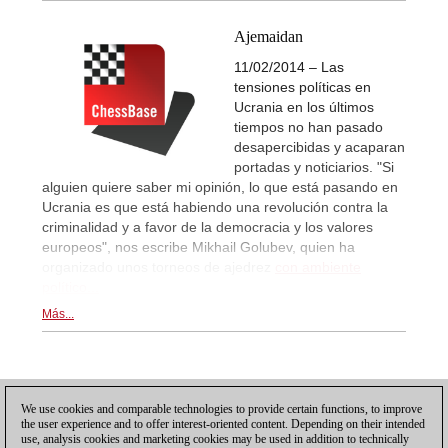
Ajemaidan
11/02/2014 – Las
tensiones políticas en
Ucrania en los últimos
tiempos no han pasado
desapercibidas y acaparan
portadas y noticiarios. "Si
alguien quiere saber mi opinión, lo que está pasando en
Ucrania es que está habiendo una revolución contra la
criminalidad y a favor de la democracia y los valores
europeos", nos escribe Mikhail Golubev, quien ha
organizado unos torneos de ajedrez
con ambiente
político...
Más...
Posting: 3 - 4
We use cookies and comparable technologies to provide certain functions, to improve
the user experience and to offer interest-oriented content. Depending on their intended
Desplácese hacia abajo para recargar más
use, analysis cookies and marketing cookies may be used in addition to technically