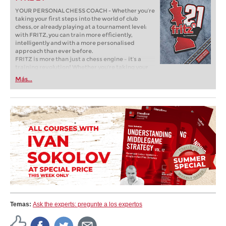
YOUR PERSONAL CHESS COACH - Whether you’re
taking your first steps into the world of club
chess, or already playing at a tournament level:
with FRITZ, you can train more efficiently,
intelligently and with a more personalised
approach than ever before.
FRITZ is more than just a chess engine – it’s a
training revolution! Whether you’re taking your
first steps into the world of club chess, or already
Más...
playing at a tournament level: with FRITZ, you can
train more efficiently, intelligently and with a
more personalised approach than ever before.
Temas:
Ask the experts: pregunte a los expertos