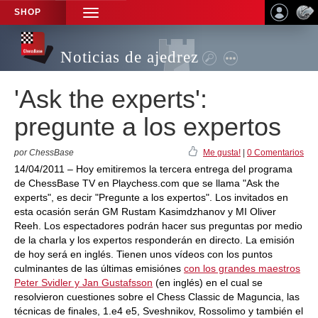
SHOP
TOGGLE
NAVIGATION
Noticias de ajedrez
'Ask the experts':
pregunte a los expertos
por ChessBase
Me gusta!
|
0 Comentarios
14/04/2011 – Hoy emitiremos la tercera entrega del programa
de ChessBase TV en Playchess.com que se llama "Ask the
experts", es decir "Pregunte a los expertos". Los invitados en
esta ocasión serán GM Rustam Kasimdzhanov y MI Oliver
Reeh. Los espectadores podrán hacer sus preguntas por medio
de la charla y los expertos responderán en directo. La emisión
de hoy será en inglés. Tienen unos vídeos con los puntos
culminantes de las últimas emisiónes
con los grandes maestros
Peter Svidler y Jan Gustafsson
(en inglés) en el cual se
resolvieron cuestiones sobre el Chess Classic de Maguncia, las
técnicas de finales, 1.e4 e5, Sveshnikov, Rossolimo y también el