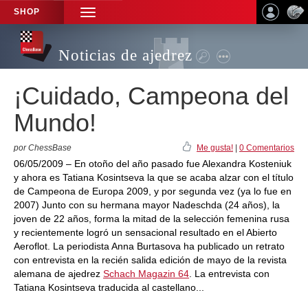
SHOP
TOGGLE
NAVIGATION
Noticias de ajedrez
¡Cuidado, Campeona del
Mundo!
por ChessBase
Me gusta!
|
0 Comentarios
06/05/2009 – En otoño del año pasado fue Alexandra Kosteniuk
y ahora es Tatiana Kosintseva la que se acaba alzar con el título
de Campeona de Europa 2009, y por segunda vez (ya lo fue en
2007) Junto con su hermana mayor Nadeschda (24 años), la
joven de 22 años, forma la mitad de la selección femenina rusa
y recientemente logró un sensacional resultado en el Abierto
Aeroflot. La periodista Anna Burtasova ha publicado un retrato
con entrevista en la recién salida edición de mayo de la revista
alemana de ajedrez
Schach Magazin 64
. La entrevista con
Tatiana Kosintseva traducida al castellano...