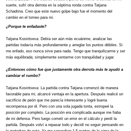
suerte, sufrí otra derrota en la séptima ronda contra Tatjana
Schadrina. Creo que este nuevo golpe bajo fue el momento del
cambio en el torneo para mi.
¿Porque te enfadaste?
Tatjana Kosintseva: Debía ser aún más ecuánime, analizar las
partidas todavía más profundamente y arreglar los puntos débiles. Si
me enfado, eso nunca sirve para nada. Tengo que tranquilizarme y ser
más equilibrada; simplemente sentarme con tranquilidad y jugar.
¿Entonces cómo fue que justamente otra derrota más te ayudó a
cambiar el rumbo?
Tatjana Kosintseva: La partida contra Tatjana comenzó de manera
favorable para mi; alcancé ventaja en la apertura. Después realicé un
sacrificio de peón que me parecía interesante y logré buena
recompensa por él. Pero con una sola jugada tonta, estropeé la
posición por completo. La posición era complicada aunque me fiaba
de mi defensa. Pero luego cometí un error en el cálculo y perdí la
partida. Después volví a repasar todo y decidí no seguir pensando en
la metedura de pata. Ya me separaban 1,5 puntos de la cima de la