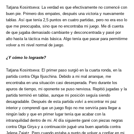
Tatjana Kosintseva: La verdad es que efectivamente no comencé con
buen pie. Primero dos empates, después una victoria y nuevamente
tablas. Así que tenía 2,5 puntos en cuatro partidas, pero no era eso lo
que me preocupaba, sino que no encontraba mi juego. Me di cuenta
de que jugaba demasiado cambiante y desconcentrada y pasé por
alto hasta la táctica más básica. Algo tenía que pasar para permitirme
volver a mi nivel normal de juego.
¿Y cómo lo lograste?
Tatjana Kosintseva: El primer paso surgió en la cuarta ronda, en la
partida contra Olga Iljuschina. Debido a mi mal arranque, me
encontraba en una situación casi desesperada. Pero durante los
apuros de tiempo, mi oponente se puso nerviosa. Repitió jugadas y la
partida terminó en tablas, aunque mi posición seguía siendo
desagradable. Después de esta partida volví a encontrar mi paz
interior y comprendí que un juego flojo no me serviría para llegar a
ningún lado y que en primer lugar tenía que acabar con la
intranquilidad dentro de mi. Al día siguiente gané con piezas negras
contra Olga Girya y a continuación jugué una buen apartida contra
Jelena Zaiatz. Pero cuando estaba a punto de volver a confiar en mi