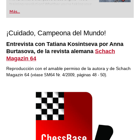
training revolution! Whether you’re taking your
first steps into the world of club chess, or already
Más...
playing at a tournament level: with FRITZ, you can
train more efficiently, intelligently and with a
more personalised approach than ever before.
¡Cuidado, Campeona del Mundo!
Entrevista con Tatiana Kosintseva por Anna
Burtasova, de la revista alemana
Schach
Magazin 64
Reproducción con el amable permiso de la autora y de Schach
Magazin 64
(véase SM64 Nr. 4/2009, páginas 48 - 50).