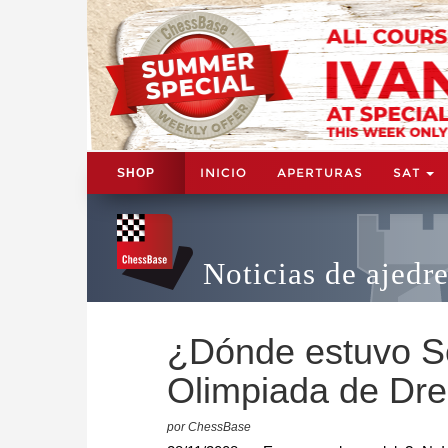
INICIO
APERTURAS
SAT
SHOP
Noticias de ajedr
¿Dónde estuvo Se
Olimpiada de Dr
por ChessBase