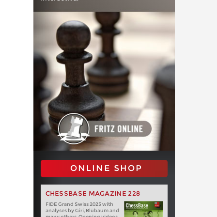
ONLINE SHOP
CHESSBASE MAGAZINE 228
FIDE Grand Swiss 2025 with
analyses by Giri, Blübaum and
many others. Opening videos