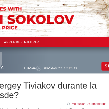
APRENDER AJEDREZ
ez
S
BUSCAR:
IDIOMAS:
DE
EN
ES
FR
rgey Tiviakov durante la
esde?
Me gusta!
|
0 Comentarios