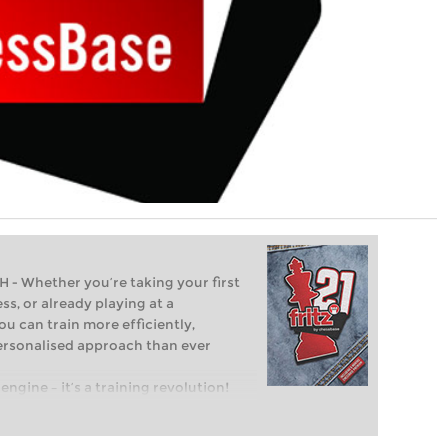
Whether you’re taking your first
ss, or already playing at a
ou can train more efficiently,
personalised approach than ever
engine – it’s a training revolution!
t steps into the world of club chess,
ent level: with FRITZ, you can train