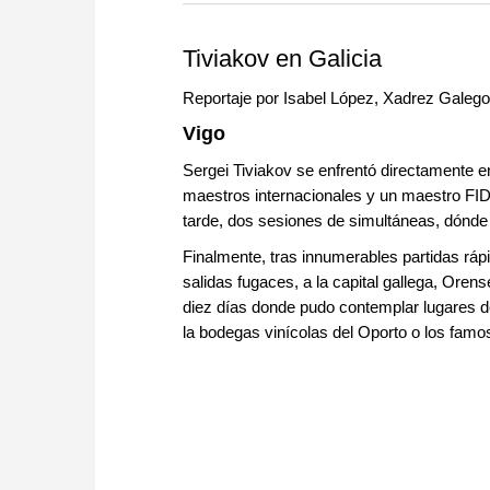
more efficiently, intelligently
approach than ever before.
Tiviakov en Galicia
Reportaje por Isabel López, Xadrez Galego
Vigo
Sergei Tiviakov se enfrentó directamente en
maestros internacionales y un maestro FIDE
tarde, dos sesiones de simultáneas, dónd
Finalmente, tras innumerables partidas ráp
salidas fugaces, a la capital gallega, Ore
diez días donde pudo contemplar lugares de
la bodegas vinícolas del Oporto o los fam