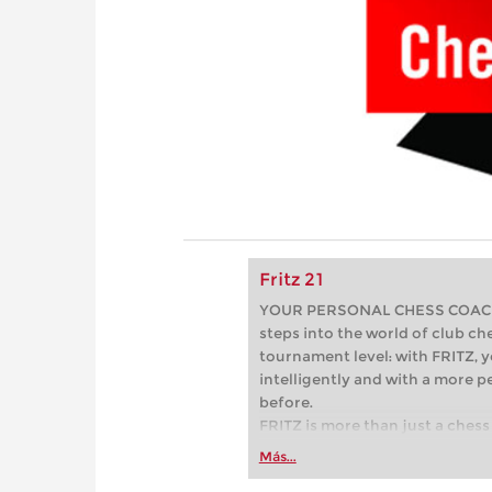
Fritz 21
YOUR PERSONAL CHESS COACH - 
steps into the world of club che
tournament level: with FRITZ, y
intelligently and with a more 
before.
FRITZ is more than just a chess 
Whether you’re taking your firs
Más...
or already playing at a tournam