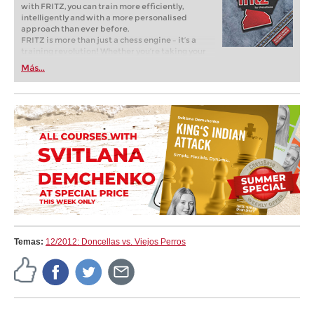
with FRITZ, you can train more efficiently,
intelligently and with a more personalised
approach than ever before.
FRITZ is more than just a chess engine – it’s a
training revolution! Whether you’re taking your
first steps into the world of club chess, or already
Más...
playing at a tournament level: with FRITZ, you can
train more efficiently, intelligently and with a
more personalised approach than ever before.
Temas:
12/2012: Doncellas vs. Viejos Perros