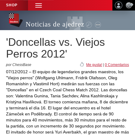
SHOP
TOGGLE
NAVIGATION
Noticias de ajedrez
'Doncellas vs. Viejos
Perros 2012'
por ChessBase
Me gusta!
|
0 Comentarios
07/12/2012 – El equipo de legendarios grandes maestros, los
"Viejos perros" (Wolfgang Uhlmann, Fridrik Olafsson, Oleg
Romanishin y Vlastimil Hort) medirán sus fuerzas con las
"Doncellas" en el Czech Coal Chess Match 2012. Las doncellas
son: Valentina Gunina, Tania Sachdev, Alina Kashlinskaja y
Kristýna Havlíková. El torneo comienza mañana, 8 de diciembre
y terminará el día 16. El lugar del encuentro es el hotel
Zámeček en Poděbrady. El control de tiempo será de 90
minutos para 40 movimientos, más 30 minutos para el resto de
la partida, con un incremento de 30 segundos por movimiento.
El invitado de honor será Yuri Averbakh, el gran maestro de más