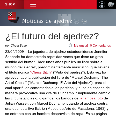
SHOP
TOGGLE
NAVIGATION
Noticias de ajedrez
¿El futuro del ajedrez?
por ChessBase
Me gusta!
|
0 Comentarios
23/04/2009 – La jugadora de ajedrez estadounidense Jennifer
Shahade ha demostrado repetidas veces que tiene un gran
sentido del humor. Hace unos años publicó un libro sobre el
mundo del ajedrez, predominantemente masculino, que llevaba
el título irónico
"Chess Bitch"
("Puta del ajedrez"). Esta vez ha
aprovechado la publicación del libro de "Marcel Duchamp: The
Art of Chess" ("Marcel Duchamp: El Arte del Ajedrez"), para el
cual aportó los comentarios a las partidas, y puso en escena de
manera provocativa una cita de Duchamp. Simplemente cambió
las circunstancias o, digamos, los bandos de
la famosa foto
de
Julian Wasser, con Marcel Duchamp jugando al ajedrez contra
una desnuda Eve Babitz (Museo de Arte de Pasadena, 1963) y
se enfrentó con un hombre desprovisto de ropa. En su página