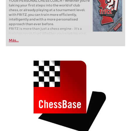
YOUR PERSONAL CHESS COACH - Whether you’re
taking your first steps into the world of club
chess, or already playing at a tournament level:
with FRITZ, you can train more efficiently,
intelligently and with a more personalised
approach than ever before.
FRITZ is more than just a chess engine – it’s a
training revolution! Whether you’re taking your
first steps into the world of club chess, or already
Más...
playing at a tournament level: with FRITZ, you can
train more efficiently, intelligently and with a
more personalised approach than ever before.