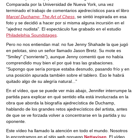
Comparada por la Universidad de Nueva York, una vez
terminado el trabajo de comentarios ajedrecísticos para el libro
Marcel Duchamp: The Art of Chess
, se sintió inspirada en esa
foto y se decidió a hacer por si misma alguna incursión en el
"ajedrez nudista". El espectáculo fue grabado en el estudio
Philadelphia Soundstages
.
Pero no nos entiendan mal: no fue Jenny Shahade la que jugó
en pelotas, sino un señor llamado Jason Bretz. Su mote es
"Smiley" ("sonriente"), aunque Jenny comentó que no había
comprendido muy bien el por qué tras las grabaciones.
"Supongo que sería porque estaba desnudo, pasando frío y en
una posición apurada también sobre el tablero. Eso le habrá
quitado algo de su alegría natural..."
En el vídeo, que se puede ver más abajo, Jennifer interrumpe la
partida para explicar en qué sentido ella está involucrada en la
obra que aborda la biografía ajedrecística de Duchamp,
hablando de los grandes retos ajedrecísticos del artista, antes
de que se ve forzada volver a concentrarse en la partida y su
oponente.
Este vídeo ha llamado la atención en todo el mundo. Nosotros
lo encontramos en el sitio web noruego
Nettavisen
. El vídeo