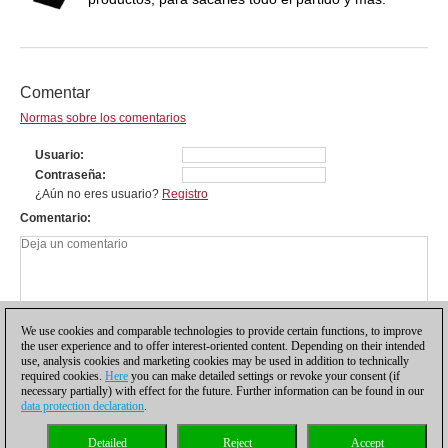
Comentar
Normas sobre los comentarios
Usuario
Contraseña
¿Aún no eres usuario?
Registro
Comentario
We use cookies and comparable technologies to provide certain functions, to improve
the user experience and to offer interest-oriented content. Depending on their intended
use, analysis cookies and marketing cookies may be used in addition to technically
required cookies.
Here
you can make detailed settings or revoke your consent (if
necessary partially) with effect for the future. Further information can be found in our
data protection declaration
.
Política de privacidad
|
Pie de imprenta
|
Para contactar
|
Cookies Management
|
Detailed
Reject
Accept