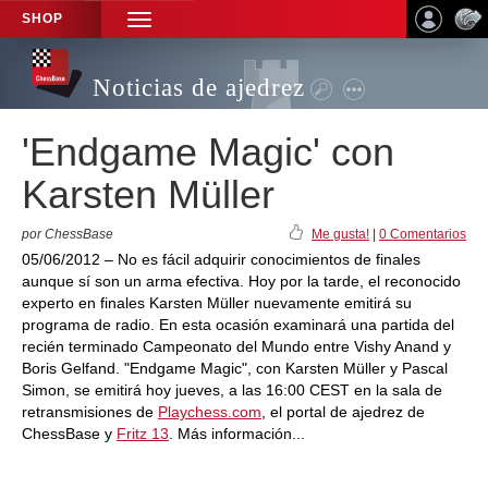
SHOP
TOGGLE
NAVIGATION
Noticias de ajedrez
'Endgame Magic' con
Karsten Müller
por ChessBase
Me gusta!
|
0 Comentarios
05/06/2012 – No es fácil adquirir conocimientos de finales
aunque sí son un arma efectiva. Hoy por la tarde, el reconocido
experto en finales Karsten Müller nuevamente emitirá su
programa de radio. En esta ocasión examinará una partida del
recién terminado Campeonato del Mundo entre Vishy Anand y
Boris Gelfand. "Endgame Magic", con Karsten Müller y Pascal
Simon, se emitirá hoy jueves, a las 16:00 CEST en la sala de
retransmisiones de
Playchess.com
, el portal de ajedrez de
ChessBase y
Fritz 13
. Más información...