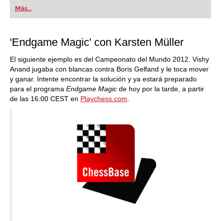
first steps into the world of club chess, or already
Más...
playing at a tournament level: with FRITZ, you can
train more efficiently, intelligently and with a
more personalised approach than ever before.
'Endgame Magic' con Karsten Müller
El siguiente ejemplo es del Campeonato del Mundo 2012. Vishy
Anand jugaba con blancas contra Boris Gelfand y le toca mover
y ganar. Intente encontrar la solución y ya estará preparado
para el programa
Endgame Magic
de hoy por la tarde, a partir
de las 16:00 CEST en
Playchess.com
.