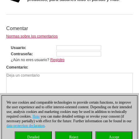
Comentar
Normas sobre los comentarios
Usuario
Contraseña
¿Aún no eres usuario?
Registro
Comentario
We use cookies and comparable technologies to provide certain functions, to improve
the user experience and to offer interest-oriented content. Depending on their intended
use, analysis cookies and marketing cookies may be used in addition to technically
required cookies.
Here
you can make detailed settings or revoke your consent (if
necessary partially) with effect for the future. Further information can be found in our
data protection declaration
.
Política de privacidad
|
Pie de imprenta
|
Para contactar
|
Cookies Management
|
Detailed
Reject
Accept