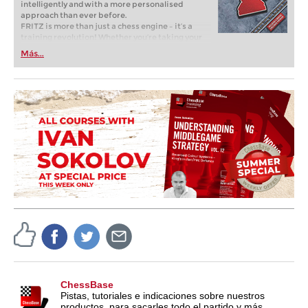
intelligently and with a more personalised
approach than ever before.
FRITZ is more than just a chess engine – it’s a
training revolution! Whether you’re taking your
first steps into the world of club chess, or already
Más...
playing at a tournament level: with FRITZ, you can
train more efficiently, intelligently and with a
more personalised approach than ever before.
ChessBase
Pistas, tutoriales e indicaciones sobre nuestros
productos, para sacarles todo el partido y más.