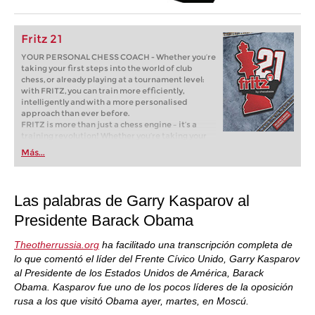
Fritz 21
YOUR PERSONAL CHESS COACH - Whether you’re
taking your first steps into the world of club
chess, or already playing at a tournament level:
with FRITZ, you can train more efficiently,
intelligently and with a more personalised
approach than ever before.
FRITZ is more than just a chess engine – it’s a
training revolution! Whether you’re taking your
first steps into the world of club chess, or already
Más...
playing at a tournament level: with FRITZ, you can
train more efficiently, intelligently and with a
more personalised approach than ever before.
Las palabras de Garry Kasparov al
Presidente Barack Obama
Theotherrussia.org
ha facilitado una transcripción completa de
lo que comentó el líder del Frente Cívico Unido, Garry Kasparov
al Presidente de los Estados Unidos de América, Barack
Obama. Kasparov fue uno de los pocos líderes de la oposición
rusa a los que visitó Obama ayer, martes, en Moscú.