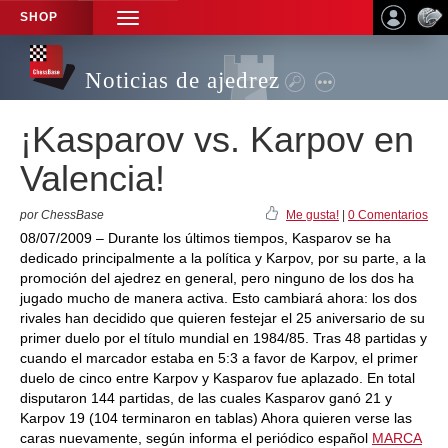
SHOP
TOGGLE
NAVIGATION
Noticias de ajedrez
¡Kasparov vs. Karpov en
Valencia!
por ChessBase
Me gusta!
|
0 Comentarios
08/07/2009 – Durante los últimos tiempos, Kasparov se ha
dedicado principalmente a la política y Karpov, por su parte, a la
promoción del ajedrez en general, pero ninguno de los dos ha
jugado mucho de manera activa. Esto cambiará ahora: los dos
rivales han decidido que quieren festejar el 25 aniversario de su
primer duelo por el título mundial en 1984/85. Tras 48 partidas y
cuando el marcador estaba en 5:3 a favor de Karpov, el primer
duelo de cinco entre Karpov y Kasparov fue aplazado. En total
disputaron 144 partidas, de las cuales Kasparov ganó 21 y
Karpov 19 (104 terminaron en tablas) Ahora quieren verse las
caras nuevamente, según informa el periódico español
MARCA