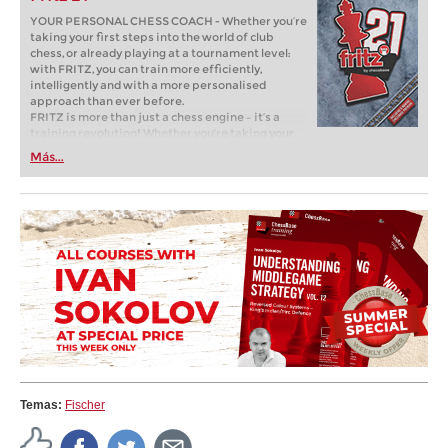
YOUR PERSONAL CHESS COACH - Whether you’re
taking your first steps into the world of club
chess, or already playing at a tournament level:
with FRITZ, you can train more efficiently,
intelligently and with a more personalised
approach than ever before.
FRITZ is more than just a chess engine – it’s a
training revolution! Whether you’re taking your
first steps into the world of club chess, or already
Más...
playing at a tournament level: with FRITZ, you can
train more efficiently, intelligently and with a
more personalised approach than ever before.
Temas:
Fischer