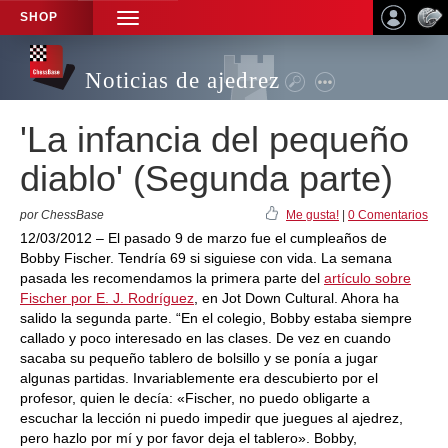
SHOP
TOGGLE
NAVIGATION
Noticias de ajedrez
'La infancia del pequeño
diablo' (Segunda parte)
por ChessBase
Me gusta!
|
0 Comentarios
12/03/2012 – El pasado 9 de marzo fue el cumpleaños de
Bobby Fischer. Tendría 69 si siguiese con vida. La semana
pasada les recomendamos la primera parte del
artículo sobre
Fischer por E. J. Rodríguez
, en Jot Down Cultural. Ahora ha
salido la segunda parte. “En el colegio, Bobby estaba siempre
callado y poco interesado en las clases. De vez en cuando
sacaba su pequeño tablero de bolsillo y se ponía a jugar
algunas partidas. Invariablemente era descubierto por el
profesor, quien le decía: «Fischer, no puedo obligarte a
escuchar la lección ni puedo impedir que juegues al ajedrez,
pero hazlo por mí y por favor deja el tablero». Bobby,