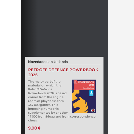
Novedades en la tienda
PETROFF DEFENCE POWERBOOK
2026
The major part of the
material on which the
Petroff Defence
Powerbook 2026 is based
comes from the engine
room of playchess.com:
357 000 games. This
imposing number is
supplemented by another
17 000 from Mega and from correspondence
chess.
9,90 €