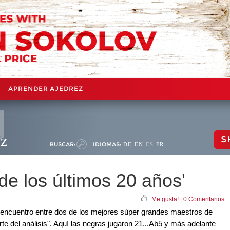
APRENDER AJEDREZ
ez
S
BUSCAR:
IDIOMAS:
DE
EN
ES
FR
 de los últimos 20 años'
Me gusta!
|
0 Comentarios
 encuentro entre dos de los mejores súper grandes maestros de
rte del análisis". Aquí las negras jugaron 21...Ab5 y más adelante