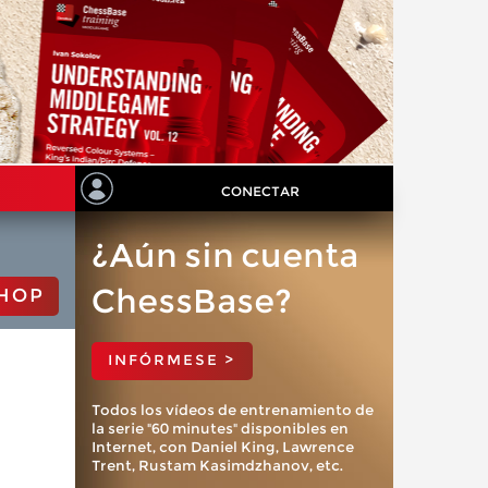
CONECTAR
¿Aún sin cuenta
ChessBase?
HOP
INFÓRMESE >
Todos los vídeos de entrenamiento de
la serie "60 minutes" disponibles en
Internet, con Daniel King, Lawrence
Trent, Rustam Kasimdzhanov, etc.