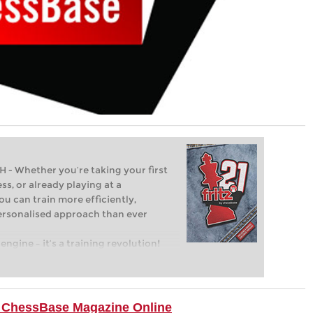
Whether you’re taking your first
ss, or already playing at a
ou can train more efficiently,
personalised approach than ever
engine – it’s a training revolution!
t steps into the world of club chess,
ent level: with FRITZ, you can train
 and with a more personalised
ite ChessBase Magazine Online