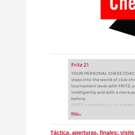
Fritz 21
YOUR PERSONAL CHESS COACH - 
steps into the world of club che
tournament level: with FRITZ, y
intelligently and with a more 
before.
FRITZ is more than just a chess 
Whether you’re taking your firs
Más...
or already playing at a tournam
more efficiently, intelligently
approach than ever before.
Táctica, aperturas, finales: vis