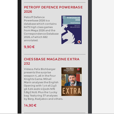
PETROFF DEFENCE POWERBASE
2026
Petroff Defence
Powerbase 2026 is a
database which contains
6475 high class games
from Mega 2026 and the
Correspondence Database
2026, of which 682
annotated.
9,90 €
CHESSBASE MAGAZINE EXTRA
232
Videos: Felix Blohberger
presents the surprise
weapon 4…a6 in the Four
Knights Game. Mihail
Marin analyses the English
Opening with 1.c4 e5 2.g3
g6 3.d4 exd4 4.Qxd4 Nf6
5.Bg2 Nc6. Plus the ‘Lucky
bag’ featuring 37 analyses
by Berg, Radjabov and others.
14,90 €