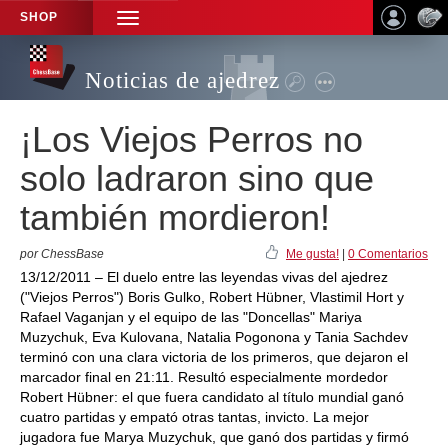
SHOP
TOGGLE
NAVIGATION
Noticias de ajedrez
¡Los Viejos Perros no
solo ladraron sino que
también mordieron!
por ChessBase
Me gusta!
|
0 Comentarios
13/12/2011 – El duelo entre las leyendas vivas del ajedrez
("Viejos Perros") Boris Gulko, Robert Hübner, Vlastimil Hort y
Rafael Vaganjan y el equipo de las "Doncellas" Mariya
Muzychuk, Eva Kulovana, Natalia Pogonona y Tania Sachdev
terminó con una clara victoria de los primeros, que dejaron el
marcador final en 21:11. Resultó especialmente mordedor
Robert Hübner: el que fuera candidato al título mundial ganó
cuatro partidas y empató otras tantas, invicto. La mejor
jugadora fue Marya Muzychuk, que ganó dos partidas y firmó