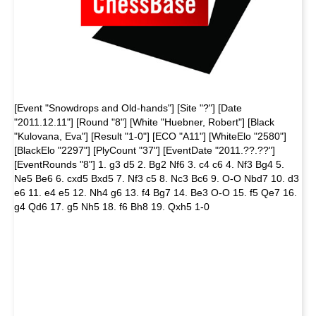
[Event "Snowdrops and Old-hands"] [Site "?"] [Date
"2011.12.11"] [Round "8"] [White "Huebner, Robert"] [Black
"Kulovana, Eva"] [Result "1-0"] [ECO "A11"] [WhiteElo "2580"]
[BlackElo "2297"] [PlyCount "37"] [EventDate "2011.??.??"]
[EventRounds "8"] 1. g3 d5 2. Bg2 Nf6 3. c4 c6 4. Nf3 Bg4 5.
Ne5 Be6 6. cxd5 Bxd5 7. Nf3 c5 8. Nc3 Bc6 9. O-O Nbd7 10. d3
e6 11. e4 e5 12. Nh4 g6 13. f4 Bg7 14. Be3 O-O 15. f5 Qe7 16.
g4 Qd6 17. g5 Nh5 18. f6 Bh8 19. Qxh5 1-0