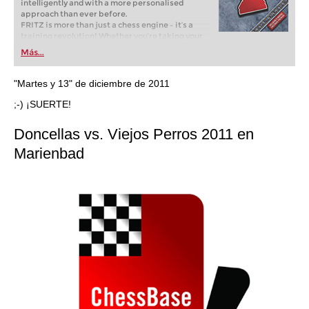
intelligently and with a more personalised
approach than ever before.
FRITZ is more than just a chess engine – it’s a
training revolution! Whether you’re taking your
first steps into the world of club chess, or already
Más...
playing at a tournament level: with FRITZ, you can
train more efficiently, intelligently and with a
more personalised approach than ever before.
"Martes y 13" de diciembre de 2011
;-) ¡SUERTE!
Doncellas vs. Viejos Perros 2011 en
Marienbad