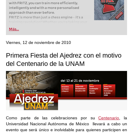
with FRITZ, you can train more efficiently,
intelligently and with a more personalised
approach than ever before.
FRITZ is more than just a chess engine – it’s a
training revolution! Whether you’re taking your
first steps into the world of club chess, or already
Más...
playing at a tournament level: with FRITZ, you can
train more efficiently, intelligently and with a
more personalised approach than ever before.
Viernes, 12 de noviembre de 2010
Primera Fiesta del Ajedrez con el motivo
del Centenario de la UNAM
Como parte de las celebraciones por su
Centenario
, la
Universidad Nacional Autónoma de México llevará a cabo un
evento que será único e inolvidable para quienes participen en