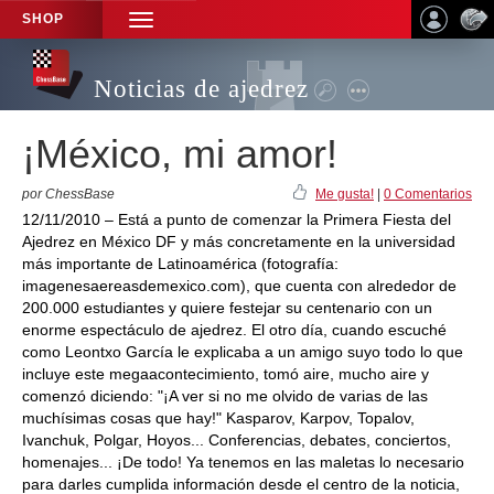
SHOP
TOGGLE
NAVIGATION
Noticias de ajedrez
¡México, mi amor!
por ChessBase
Me gusta!
|
0 Comentarios
12/11/2010 – Está a punto de comenzar la Primera Fiesta del
Ajedrez en México DF y más concretamente en la universidad
más importante de Latinoamérica (fotografía:
imagenesaereasdemexico.com), que cuenta con alrededor de
200.000 estudiantes y quiere festejar su centenario con un
enorme espectáculo de ajedrez. El otro día, cuando escuché
como Leontxo García le explicaba a un amigo suyo todo lo que
incluye este megaacontecimiento, tomó aire, mucho aire y
comenzó diciendo: "¡A ver si no me olvido de varias de las
muchísimas cosas que hay!" Kasparov, Karpov, Topalov,
Ivanchuk, Polgar, Hoyos... Conferencias, debates, conciertos,
homenajes... ¡De todo! Ya tenemos en las maletas lo necesario
para darles cumplida información desde el centro de la noticia,