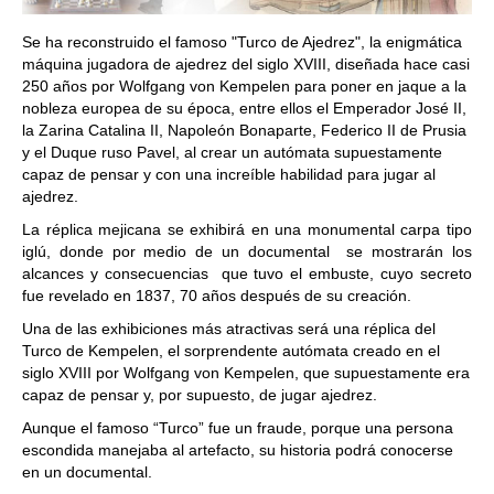
Se ha reconstruido el famoso "Turco de Ajedrez", la enigmática
máquina jugadora de ajedrez del siglo XVIII, diseñada hace casi
250 años por Wolfgang von Kempelen para poner en jaque a la
nobleza europea de su época, entre ellos el Emperador José II,
la Zarina Catalina II, Napoleón Bonaparte, Federico II de Prusia
y el Duque ruso Pavel, al crear un autómata supuestamente
capaz de pensar y con una increíble habilidad para jugar al
ajedrez.
La réplica mejicana se exhibirá en una monumental carpa tipo
iglú, donde por medio de un documental se mostrarán los
alcances y consecuencias que tuvo el embuste, cuyo secreto
fue revelado en 1837, 70 años después de su creación.
Una de las exhibiciones más atractivas será una réplica del
Turco de Kempelen, el sorprendente autómata creado en el
siglo XVIII por Wolfgang von Kempelen, que supuestamente era
capaz de pensar y, por supuesto, de jugar ajedrez.
Aunque el famoso “Turco” fue un fraude, porque una persona
escondida manejaba al artefacto, su historia podrá conocerse
en un documental.