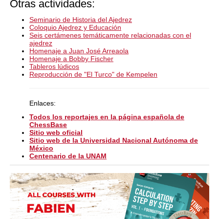
Otras actividades:
Seminario de Historia del Ajedrez
Coloquio Ajedrez y Educación
Seis certámenes temáticamente relacionadas con el
ajedrez
Homenaje a Juan José Arreaola
Homenaje a Bobby Fischer
Tableros lúdicos
Reproducción de "El Turco" de Kempelen
Enlaces:
Todos los reportajes en la página española de
ChessBase
Sitio web oficial
Sitio web de la Universidad Nacional
Autónoma de
México
Centenario de la UNAM