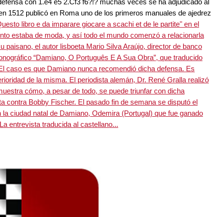
la defensa con 1.e4 e5 2.Cf3 f6?!? muchas veces se ha adjudicado al
en 1512 publicó en Roma uno de los primeros manuales de ajedrez
uesto libro e da imparare giocare a scachi et de le partite" en el
nto estaba de moda, y así todo el mundo comenzó a relacionarla
u paisano, el autor lisboeta Mario Silva Araújo, director de banco
monográfico “Damiano, O Português E A Sua Obra”, que traducido
. El caso es que Damiano nunca recomendió dicha defensa. Es
ioridad de la misma. El periodista alemán, Dr. René Gralla realizó
muestra cómo, a pesar de todo, se puede triunfar con dicha
a contra Bobby Fischer. El pasado fin de semana se disputó el
n la ciudad natal de Damiano, Odemira (Portugal) que fue ganado
a entrevista traducida al castellano...