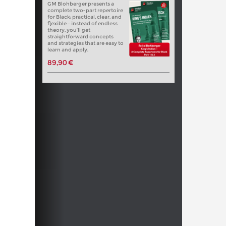
GM Blohberger presents a
complete two-part repertoire
for Black: practical, clear, and
flexible – instead of endless
theory, you’ll get
straightforward concepts
and strategies that are easy to
learn and apply.
89,90 €