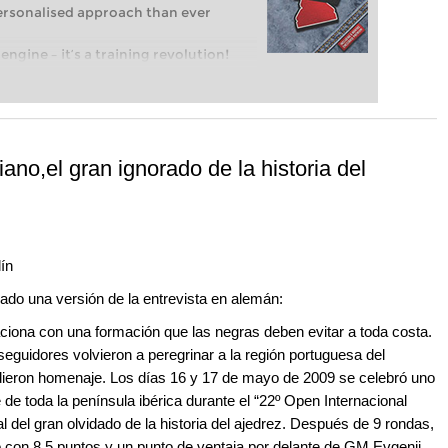
personalised approach than ever
engine – it’s a training revolution!
t steps into the world of club chess,
ent level: with FRITZ, you can train
 and with a more personalised
ano,el gran ignorado de la historia del
ín
cado una versión de la entrevista en alemán:
ciona con una formación que las negras deben evitar a toda costa.
eguidores volvieron a peregrinar a la región portuguesa del
rindieron homenaje. Los días 16 y 17 de mayo de 2009 se celebró uno
 de toda la península ibérica durante el “22º Open Internacional
 del gran olvidado de la historia del ajedrez. Después de 9 rondas,
 con 8,5 puntos y un punto de ventaja por delante de GM Evgenij