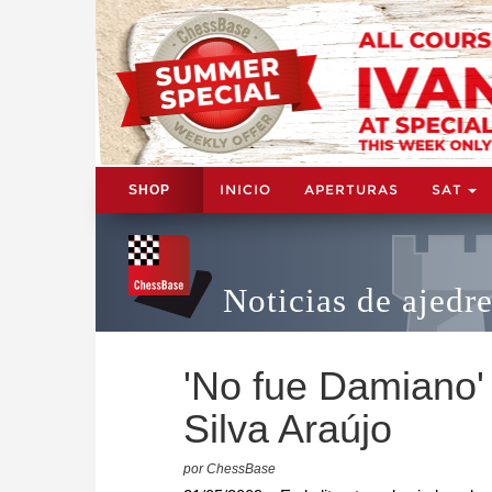
INICIO
APERTURAS
SAT
SHOP
Noticias de ajedr
'No fue Damiano' 
Silva Araújo
por ChessBase