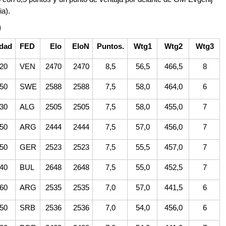
a).
)
dad
FED
Elo
EloN
Puntos.
Wtg1
Wtg2
Wtg3
20
VEN
2470
2470
8,5
56,5
466,5
8
50
SWE
2588
2588
7,5
58,0
464,0
6
30
ALG
2505
2505
7,5
58,0
455,0
7
50
ARG
2444
2444
7,5
57,0
456,0
7
50
GER
2523
2523
7,5
55,5
457,0
7
40
BUL
2648
2648
7,5
55,0
452,5
7
60
ARG
2535
2535
7,0
57,0
441,5
6
50
SRB
2536
2536
7,0
54,0
456,0
6