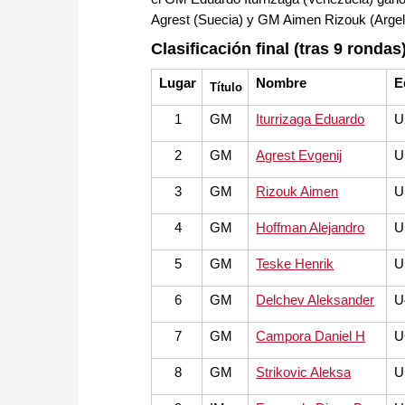
Agrest (Suecia) y GM Aimen Rizouk (Argeli
Clasificación final (tras 9 rondas
Lugar
Nombre
E
Título
1
GM
Iturrizaga Eduardo
U
2
GM
Agrest Evgenij
U
3
GM
Rizouk Aimen
U
4
GM
Hoffman Alejandro
U
5
GM
Teske Henrik
U
6
GM
Delchev Aleksander
U
7
GM
Campora Daniel H
U
8
GM
Strikovic Aleksa
U