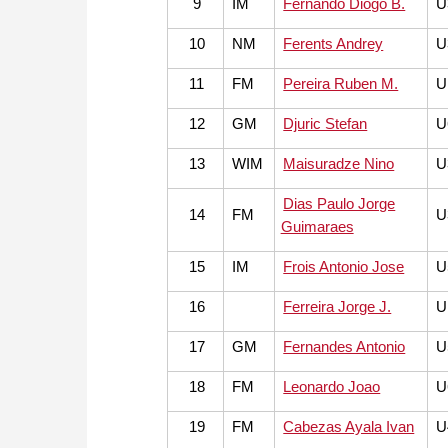
9
IM
Fernando Diogo B.
U
10
NM
Ferents Andrey
U
11
FM
Pereira Ruben M.
U
12
GM
Djuric Stefan
U
13
WIM
Maisuradze Nino
U
Dias Paulo Jorge
14
FM
U
Guimaraes
15
IM
Frois Antonio Jose
U
16
Ferreira Jorge J.
U
17
GM
Fernandes Antonio
U
18
FM
Leonardo Joao
U
19
FM
Cabezas Ayala Ivan
U