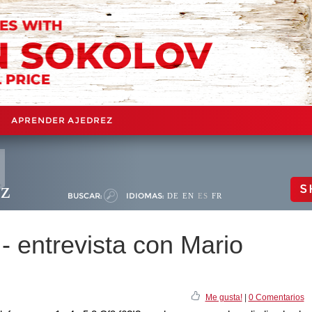
APRENDER AJEDREZ
ez
S
BUSCAR:
IDIOMAS:
DE
EN
ES
FR
- entrevista con Mario
Me gusta!
|
0 Comentarios