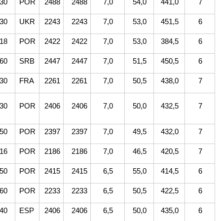
30
POR
2488
2488
7,0
54,0
441,0
7
30
UKR
2243
2243
7,0
53,0
451,5
6
18
POR
2422
2422
7,0
53,0
384,5
6
60
SRB
2447
2447
7,0
51,5
450,5
6
30
FRA
2261
2261
7,0
50,5
438,0
7
30
POR
2406
2406
7,0
50,0
432,5
7
50
POR
2397
2397
7,0
49,5
432,0
7
16
POR
2186
2186
7,0
46,5
420,5
7
50
POR
2415
2415
6,5
55,0
414,5
6
60
POR
2233
2233
6,5
50,5
422,5
6
40
ESP
2406
2406
6,5
50,0
435,0
6