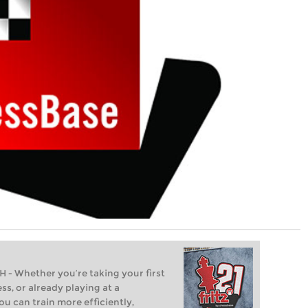
Whether you’re taking your first
ss, or already playing at a
ou can train more efficiently,