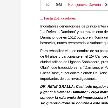
20
GM
Komljenovic Davorin
S
...
hasta 261 jugadores
Incontables generaciones de principiantes 
“La Defensa Damiano” y su movimiento de a
Damiano, que en 1512 publicó en Roma uno
bestseller, nunca recomendó la variante qu
Para rehabilitar el buen nombre de su paisan
de 84 años y participante en el
15º Campeon
ciudad italiana de Lignano Sabbiadoro, pr
Obra”, que traducido sería: “Damiano, el 
ChessBase, el periodista alemán Dr. René Gr
importantes de sus investigaciones.
DR. RENÉ GRALLA:
Casi todo jugador 
jugar "La Defensa Damiano" - cuya matriz
conocer la referencia del impereceder
sin quererlo donó su nombre a este sis