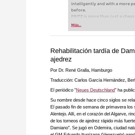
intelligently and with a more 
before.
FRITZ is more than just a chess 
Whether you’re taking your firs
Más...
or already playing at a tournam
more efficiently, intelligently
approach than ever before.
Rehabilitación tardía de Dami
ajedrez
Por Dr. René Gralla, Hamburgo
Traducción: Carlos García Hernández, Berl
El periódico "
Neues Deutschland
" ha publi
Su nombre desde hace cinco siglos se rela
El pasado fin de semana de primavera los s
Alentejo. Allí, en el corazón del Algarve, 
de los torneos de ajedrez rápido más fuerte
Damiano”. Se jugó en Odemira, ciudad natal
el GM Eduardo Iturrizaga (Venezuela) ganó