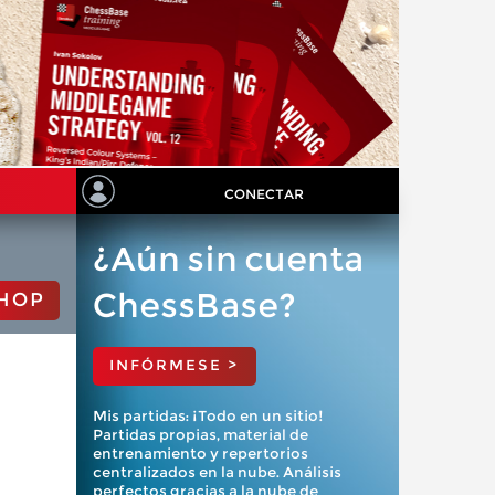
CONECTAR
¿Aún sin cuenta
ChessBase?
HOP
INFÓRMESE >
Mis partidas: ¡Todo en un sitio!
Partidas propias, material de
entrenamiento y repertorios
centralizados en la nube. Análisis
perfectos gracias a la nube de