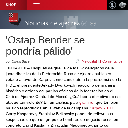
SHOP
TOGGLE
NAVIGATION
Noticias de ajedrez
'Ostap Bender se
pondría pálido'
por ChessBase
Me gusta!
|
1 Comentarios
10/06/2010 – Después de que 16 de los 32 delegados de la
junta directiva de la Federación Rusa de Ajedrez hubiesen
votado a favor de Karpov como candidato a la presidencia de la
FIDE, el presidente Arkady Dvorkovich reaccionó de manera
histérica y ordenó ocupar las oficinas de la federación en el
Club de Ajedrez Central de Moscú. ¿Cuál sería el motivo de ese
ataque tan violento? En un análisis para
grani.ru
, que también
ha sido reproducida en la web de la campaña
Karpov 2010
,
Garry Kasparov y Stanislav Belkovsky ponen de relieve sus
sospechas de que un grupo de hombres de negocio rusos, en
concreto David Kaplan y Ziyavudin Magomedov, junto con