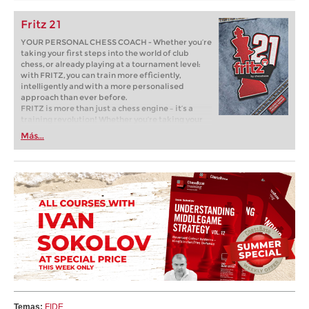
Fritz 21
YOUR PERSONAL CHESS COACH - Whether you’re
taking your first steps into the world of club
chess, or already playing at a tournament level:
with FRITZ, you can train more efficiently,
intelligently and with a more personalised
approach than ever before.
FRITZ is more than just a chess engine – it’s a
training revolution! Whether you’re taking your
first steps into the world of club chess, or already
Más...
playing at a tournament level: with FRITZ, you can
train more efficiently, intelligently and with a
more personalised approach than ever before.
Temas:
FIDE