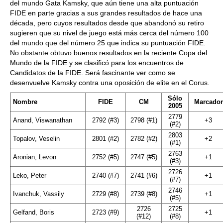
del mundo Gata Kamsky, que aún tiene una alta puntuación
FIDE en parte gracias a sus grandes resultados de hace una
década, pero cuyos resultados desde que abandonó su retiro
sugieren que su nivel de juego está más cerca del número 100
del mundo que del número 25 que indica su puntuación FIDE.
No obstante obtuvo buenos resultados en la reciente Copa del
Mundo de la FIDE y se clasificó para los encuentros de
Candidatos de la FIDE. Será fascinante ver como se
desenvuelve Kamsky contra una oposición de elite en el Corus.
Sólo
Nombre
FIDE
CM
Marcador
2005
2779
Anand, Viswanathan
2792 (#3)
2798 (#1)
+3
(#2)
2803
Topalov, Veselin
2801 (#2)
2782 (#2)
+2
(#1)
2763
Aronian, Levon
2752 (#5)
2747 (#5)
+1
(#3)
2726
Leko, Peter
2740 (#7)
2741 (#6)
+1
(#7)
2746
Ivanchuk, Vassily
2729 (#8)
2739 (#8)
+1
(#5)
2726
2725
Gelfand, Boris
2723 (#9)
+1
(#12)
(#8)