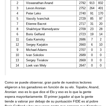
2
Viswanathan Anand
2792
913
832
3
Levon Aronian
2752
264
401
4
Peter Leko
2740
91
170
5
Vassily Ivanchuk
2729
85
97
7
Etienne Bacrot
2717
31
20
8
Shakhriyar Mamedyarov
2709
23
28
6
Boris Gelfand
2723
19
14
11
Gata Kamsky
2686
7
2
12
Sergey Karjakin
2660
6
10
9
Michael Adams
2707
0
3
10
Ivan Sokolov
2689
0
0
13
Sergey Tiviakov
2669
0
0
14
Loek van Wely
2647
0
0
Como se puede observar, gran parte de nuestros lectores
eligieron a los ganadores en función de su elo. Topalov, Anand,
Aronian: eso es lo que dice el Elo y eso es lo que la gente
espera mayoritariamente. El primer jugador al que la gente
tiende a valorar por debajo de su puntuación FIDE es al pobre