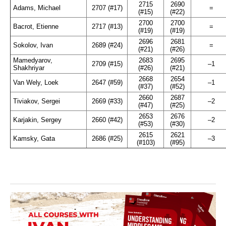
2715
2690
Adams, Michael
2707 (#17)
=
(#15)
(#22)
2700
2700
Bacrot, Etienne
2717 (#13)
=
(#19)
(#19)
2696
2681
Sokolov, Ivan
2689 (#24)
=
(#21)
(#26)
Mamedyarov,
2683
2695
2709 (#15)
–1
Shakhriyar
(#26)
(#21)
2668
2654
Van Wely, Loek
2647 (#59)
–1
(#37)
(#52)
2660
2687
Tiviakov, Sergei
2669 (#33)
–2
(#47)
(#25)
2653
2676
Karjakin, Sergey
2660 (#42)
–2
(#53)
(#30)
2615
2621
Kamsky, Gata
2686 (#25)
–3
(#103)
(#95)