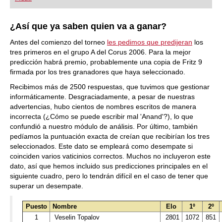
playing at a tournament level: with FRITZ, you can
train more efficiently, intelligently and with a
more personalised approach than ever before.
¿Así que ya saben quien va a ganar?
Antes del comienzo del torneo
les pedimos que predijeran
los
tres primeros en el grupo A del Corus 2006. Para la mejor
predicción habrá premio, probablemente una copia de Fritz 9
firmada por los tres granadores que haya seleccionado.
Recibimos más de 2500 respuestas, que tuvimos que gestionar
informáticamente. Desgraciadamente, a pesar de nuestras
advertencias, hubo cientos de nombres escritos de manera
incorrecta (¿Cómo se puede escribir mal 'Anand'?), lo que
confundió a nuestro módulo de análisis. Por último, también
pedíamos la puntuación exacta de creían que recibirían los tres
seleccionados. Este dato se empleará como desempate si
coinciden varios vaticinios correctos. Muchos no incluyeron este
dato, así que hemos incluido sus predicciones principales en el
siguiente cuadro, pero lo tendrán difícil en el caso de tener que
superar un desempate.
Puesto
Nombre
Elo
1º
2º
1
Veselin Topalov
2801
1072
851