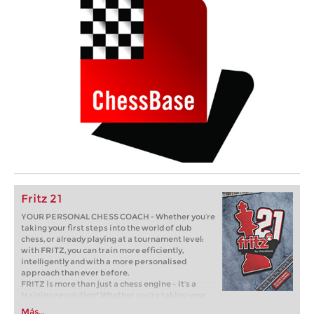
Fritz 21
YOUR PERSONAL CHESS COACH - Whether you’re
taking your first steps into the world of club
chess, or already playing at a tournament level:
with FRITZ, you can train more efficiently,
intelligently and with a more personalised
approach than ever before.
FRITZ is more than just a chess engine – it’s a
training revolution! Whether you’re taking your
first steps into the world of club chess, or already
Más...