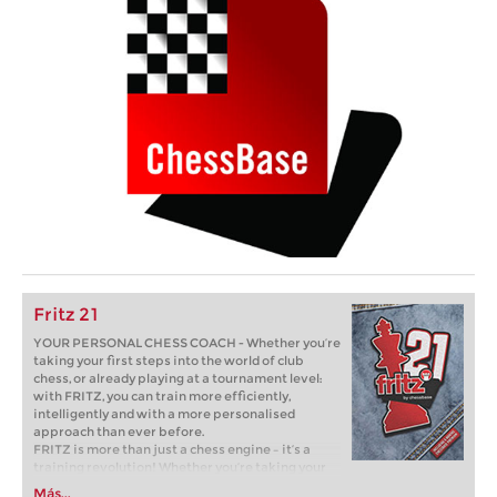
Fritz 21
YOUR PERSONAL CHESS COACH - Whether you’re
taking your first steps into the world of club
chess, or already playing at a tournament level:
with FRITZ, you can train more efficiently,
intelligently and with a more personalised
approach than ever before.
FRITZ is more than just a chess engine – it’s a
training revolution! Whether you’re taking your
first steps into the world of club chess, or already
Más...