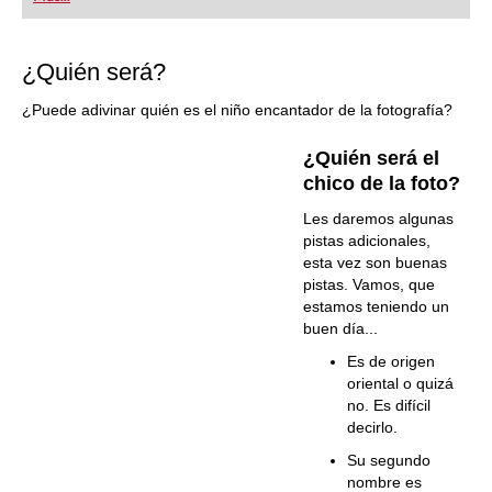
playing at a tournament level: with FRITZ, you can
train more efficiently, intelligently and with a
more personalised approach than ever before.
¿Quién será?
¿Puede adivinar quién es el niño encantador de la fotografía?
¿Quién será el
chico de la foto?
Les daremos algunas
pistas adicionales,
esta vez son buenas
pistas. Vamos, que
estamos teniendo un
buen día...
Es de origen
oriental o quizá
no. Es difícil
decirlo.
Su segundo
nombre es