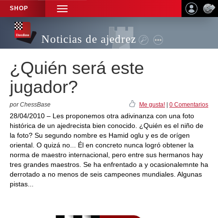
SHOP
TOGGLE
NAVIGATION
Noticias de ajedrez
¿Quién será este
jugador?
por ChessBase
Me gusta!
|
0 Comentarios
28/04/2010 – Les proponemos otra adivinanza con una foto
histórica de un ajedrecista bien conocido. ¿Quién es el niño de
la foto? Su segundo nombre es Hamid oglu y es de orígen
oriental. O quizá no... Él en concreto nunca logró obtener la
norma de maestro internacional, pero entre sus hermanos hay
tres grandes maestros. Se ha enfrentado a y ocasionalemnte ha
derrotado a no menos de seis campeones mundiales. Algunas
pistas...