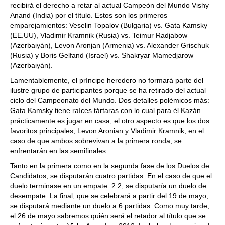
recibirá el derecho a retar al actual Campeón del Mundo Vishy
Anand (India) por el título. Estos son los primeros
emparejamientos: Veselin Topalov (Bulgaria) vs. Gata Kamsky
(EE.UU), Vladimir Kramnik (Rusia) vs. Teimur Radjabow
(Azerbaiyán), Levon Aronjan (Armenia) vs. Alexander Grischuk
(Rusia) y Boris Gelfand (Israel) vs. Shakryar Mamedjarow
(Azerbaiyán).
Lamentablemente, el príncipe heredero no formará parte del
ilustre grupo de participantes porque se ha retirado del actual
ciclo del Campeonato del Mundo. Dos detalles polémicos más:
Gata Kamsky tiene raíces tártaras con lo cual para él Kazán
prácticamente es jugar en casa; el otro aspecto es que los dos
favoritos principales, Levon Aronian y Vladimir Kramnik, en el
caso de que ambos sobrevivan a la primera ronda, se
enfrentarán en las semifinales.
Tanto en la primera como en la segunda fase de los Duelos de
Candidatos, se disputarán cuatro partidas. En el caso de que el
duelo terminase en un empate 2:2, se disputaría un duelo de
desempate. La final, que se celebrará a partir del 19 de mayo,
se disputará mediante un duelo a 6 partidas. Como muy tarde,
el 26 de mayo sabremos quién será el retador al título que se