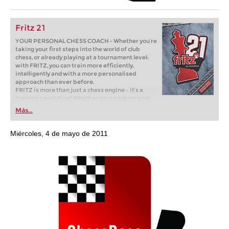
Fritz 21
YOUR PERSONAL CHESS COACH - Whether you’re
taking your first steps into the world of club
chess, or already playing at a tournament level:
with FRITZ, you can train more efficiently,
intelligently and with a more personalised
approach than ever before.
FRITZ is more than just a chess engine – it’s a
training revolution! Whether you’re taking your
first steps into the world of club chess, or already
Más...
playing at a tournament level: with FRITZ, you can
train more efficiently, intelligently and with a
more personalised approach than ever before.
Miércoles, 4 de mayo de 2011