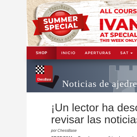
INICIO
APERTURAS
SAT
SHOP
Noticias de ajedr
¡Un lector ha des
revisar las notici
por ChessBase