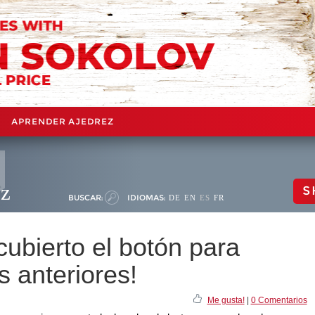
APRENDER AJEDREZ
ez
S
BUSCAR:
IDIOMAS:
DE
EN
ES
FR
cubierto el botón para
as anteriores!
Me gusta!
|
0 Comentarios