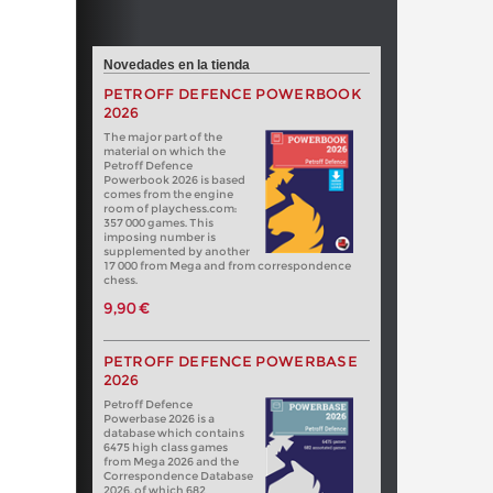
Novedades en la tienda
PETROFF DEFENCE POWERBOOK
2026
The major part of the
material on which the
Petroff Defence
Powerbook 2026 is based
comes from the engine
room of playchess.com:
357 000 games. This
imposing number is
supplemented by another
17 000 from Mega and from correspondence
chess.
9,90 €
PETROFF DEFENCE POWERBASE
2026
Petroff Defence
Powerbase 2026 is a
database which contains
6475 high class games
from Mega 2026 and the
Correspondence Database
2026, of which 682