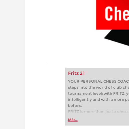
Fritz 21
YOUR PERSONAL CHESS COACH - 
steps into the world of club che
tournament level: with FRITZ, y
intelligently and with a more 
before.
FRITZ is more than just a chess 
Whether you’re taking your firs
Más...
or already playing at a tournam