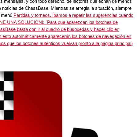
s mensajes, y con todo derecho, de lectores que echan de menos
e noticias de ChessBase. Mientras se arregla la situación, siempre
el menú
Partidas y torneos. Íbamos a repetir las sugerencias cuando
TIENE UNA SOLUCIÓN!: "Para que aparezcan los botones de
essBase basta con ir al cuadro de búsquedas y hacer clic en
on esto automáticamente aparecerán los botones de navegación en
mos que los botones auténticos vuelvan pronto a la página principal)