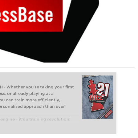
Whether you’re taking your first
ss, or already playing at a
ou can train more efficiently,
personalised approach than ever
engine – it’s a training revolution!
t steps into the world of club chess,
ent level: with FRITZ, you can train