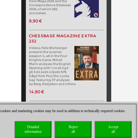
from Mega 2026 and the
Correspondence Database
2026, of which 682
annotated.
9,90 €
CHESSBASE MAGAZINE EXTRA
232
Videos: Felix Blohberger
presents the surprise
weapon 4…a6 in the Four
Knights Game. Mihail
Marin analyses the English
Opening with 1.c4 e5 2.g3
g6 3.d4 exd4 4.Qxd4 Nf6
5.Bg2 Nc6. Plus the ‘Lucky
bag’ featuring 37 analyses
by Berg, Radjabov and others.
14,90 €
 cookies and marketing cookies may be used in addition to technically required cookies.
Detailed
Reject
Accept
information
all
all