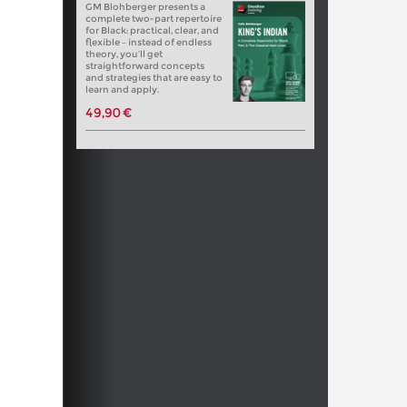
GM Blohberger presents a
complete two-part repertoire
for Black: practical, clear, and
flexible – instead of endless
theory, you’ll get
straightforward concepts
and strategies that are easy to
learn and apply.
49,90 €