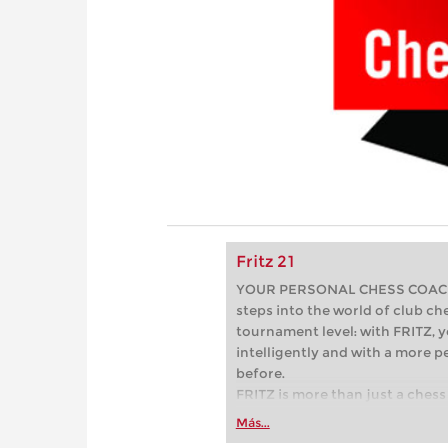
Fritz 21
YOUR PERSONAL CHESS COACH - 
steps into the world of club che
tournament level: with FRITZ, y
intelligently and with a more 
before.
FRITZ is more than just a chess 
Whether you’re taking your firs
Más...
or already playing at a tournam