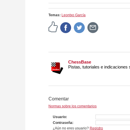
more efficiently, intelligently
approach than ever before.
Temas:
Leontxo García
ChessBase
Pistas, tutoriales e indicaciones
Comentar
Normas sobre los comentarios
Usuario
Contraseña
¿Aún no eres usuario?
Registro