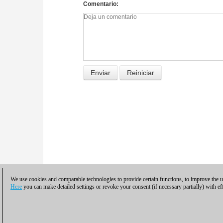
Comentario
We use cookies and comparable technologies to provide certain functions, to improve the us
Here
you can make detailed settings or revoke your consent (if necessary partially) with ef
Política de privacidad
|
Pie de imprenta
|
Pa
© 2017 ChessBase Gmb