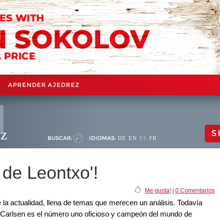
APRENDER AJEDREZ
ez
S
BUSCAR:
IDIOMAS:
DE
EN
ES
FR
 de Leontxo'!
Me gusta!
|
0 Comentarios
 la actualidad, llena de temas que merecen un análisis. Todavía
 Carlsen es el número uno oficioso y campeón del mundo de