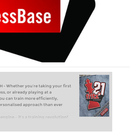
Whether you’re taking your first
ss, or already playing at a
ou can train more efficiently,
personalised approach than ever
engine – it’s a training revolution!
t steps into the world of club chess,
ent level: with FRITZ, you can train