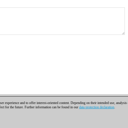
er experience and to offer interest-oriented content. Depending on their intended use, analysis
fect for the future. Further information can be found in our
data protection declaration
.
ra contactar
|
Cookies Management
|
Licencias
|
Compliance Hotline
|
Inicio
H | Osterbekstraße 90a | 22083 Hamburgo | Alemania
coldest news