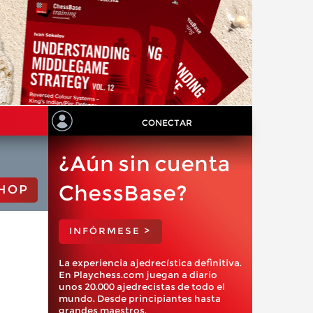
CONECTAR
¿Aún sin cuenta
ChessBase?
HOP
INFÓRMESE >
La experiencia ajedrecística definitiva.
En Playchess.com juegan a diario
unos 20.000 ajedrecistas de todo el
mundo. Desde principiantes hasta
grandes maestros.