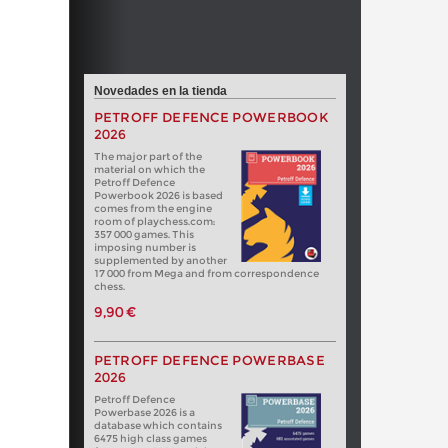
Novedades en la tienda
PETROFF DEFENCE POWERBOOK
2026
The major part of the
material on which the
Petroff Defence
Powerbook 2026 is based
comes from the engine
room of playchess.com:
357 000 games. This
imposing number is
supplemented by another
17 000 from Mega and from correspondence
chess.
9,90 €
PETROFF DEFENCE POWERBASE
2026
Petroff Defence
Powerbase 2026 is a
database which contains
6475 high class games