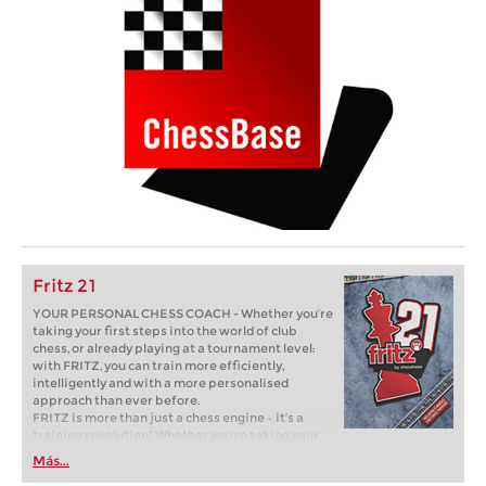
Fritz 21
YOUR PERSONAL CHESS COACH - Whether you’re
taking your first steps into the world of club
chess, or already playing at a tournament level:
with FRITZ, you can train more efficiently,
intelligently and with a more personalised
approach than ever before.
FRITZ is more than just a chess engine – it’s a
training revolution! Whether you’re taking your
first steps into the world of club chess, or already
Más...
playing at a tournament level: with FRITZ, you can