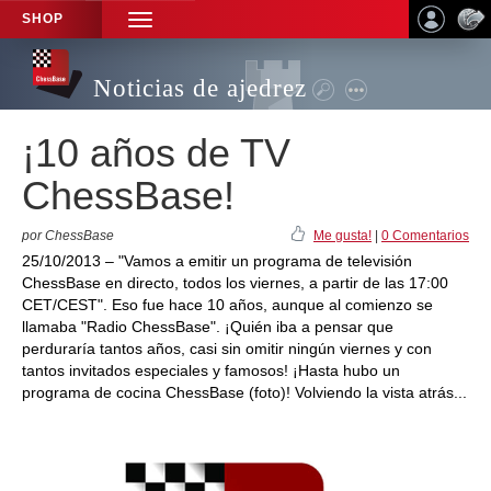
SHOP
TOGGLE
NAVIGATION
Noticias de ajedrez
¡10 años de TV
ChessBase!
por ChessBase
Me gusta!
|
0 Comentarios
25/10/2013 – "Vamos a emitir un programa de televisión
ChessBase en directo, todos los viernes, a partir de las 17:00
CET/CEST". Eso fue hace 10 años, aunque al comienzo se
llamaba "Radio ChessBase". ¡Quién iba a pensar que
perduraría tantos años, casi sin omitir ningún viernes y con
tantos invitados especiales y famosos! ¡Hasta hubo un
programa de cocina ChessBase (foto)! Volviendo la vista atrás...