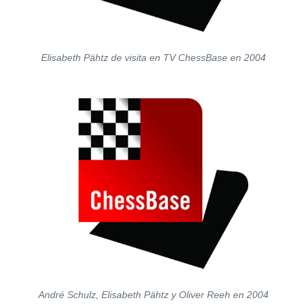
Elisabeth Pähtz de visita en TV ChessBase en 2004
André Schulz, Elisabeth Pähtz y Oliver Reeh en 2004