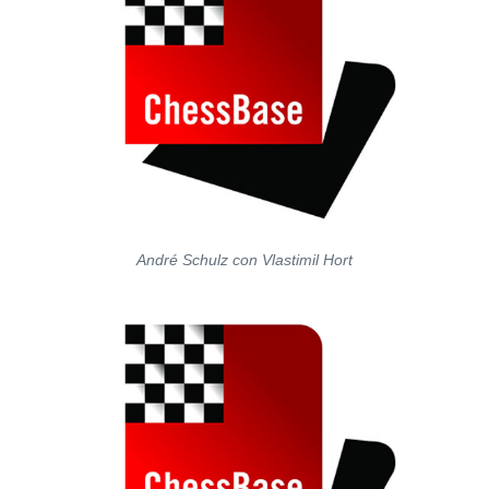
André Schulz con Vlastimil Hort