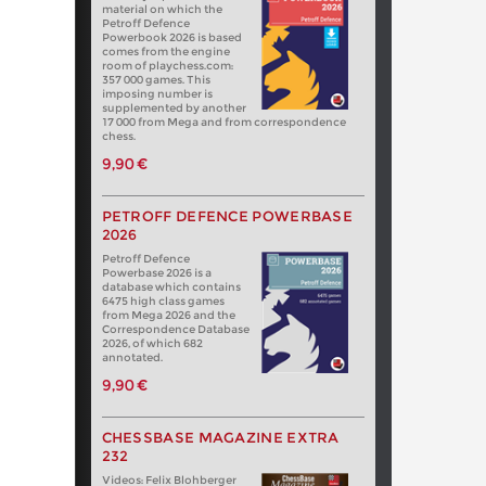
material on which the
Petroff Defence
Powerbook 2026 is based
comes from the engine
room of playchess.com:
357 000 games. This
imposing number is
supplemented by another
17 000 from Mega and from correspondence
chess.
9,90 €
PETROFF DEFENCE POWERBASE
2026
Petroff Defence
Powerbase 2026 is a
database which contains
6475 high class games
from Mega 2026 and the
Correspondence Database
2026, of which 682
annotated.
9,90 €
CHESSBASE MAGAZINE EXTRA
232
Videos: Felix Blohberger