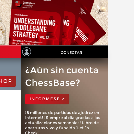
CONECTAR
¿Aún sin cuenta
ChessBase?
HOP
INFÓRMESE >
¡8 millones de partidas de ajedrez en
Internet! ¡Siempre al día gracias a las
actualizaciones semanales! Libro de
aperturas vivo y función “Let´s
Check”.