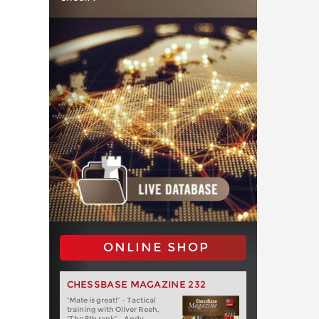
ONLINE SHOP
CHESSBASE MAGAZINE 232
“Mate is great!” – Tactical
training with Oliver Reeh,
“The 8th rank” – Andy