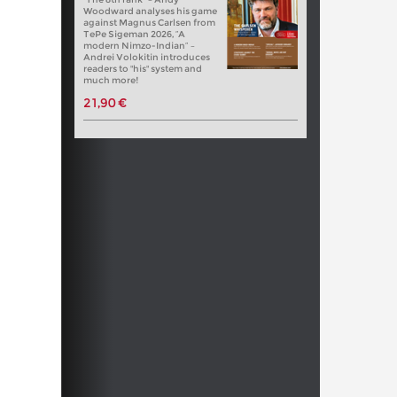
Woodward analyses his game
against Magnus Carlsen from
TePe Sigeman 2026, “A
modern Nimzo-Indian” –
Andrei Volokitin introduces
readers to "his" system and
much more!
21,90 €