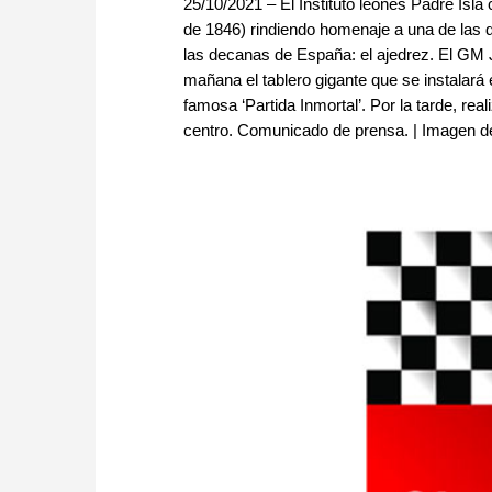
25/10/2021 – El Instituto leonés Padre Isl
de 1846) rindiendo homenaje a una de las di
las decanas de España: el ajedrez. El GM J
mañana el tablero gigante que se instalará e
famosa ‘Partida Inmortal’. Por la tarde, re
centro. Comunicado de prensa. | Imagen del I