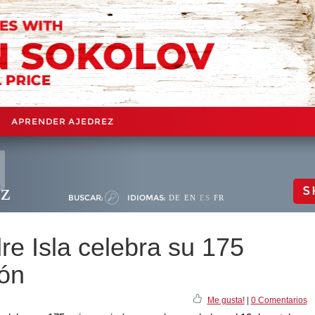
APRENDER AJEDREZ
ez
S
BUSCAR:
IDIOMAS:
DE
EN
ES
FR
dre Isla celebra su 175
eón
Me gusta!
|
0 Comentarios