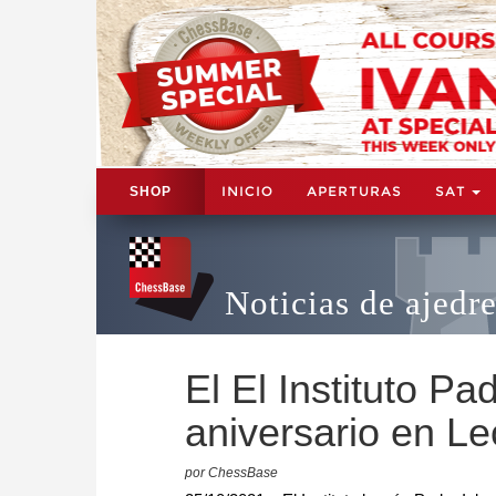
INICIO
APERTURAS
SAT
SHOP
Noticias de ajedr
El El Instituto Pa
aniversario en L
por ChessBase