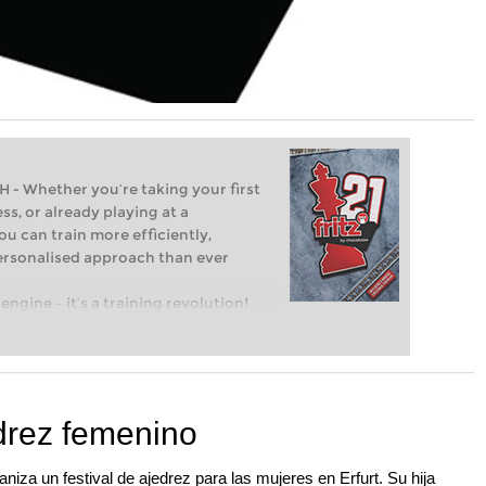
Whether you’re taking your first
ss, or already playing at a
ou can train more efficiently,
personalised approach than ever
engine – it’s a training revolution!
t steps into the world of club chess,
ent level: with FRITZ, you can train
 and with a more personalised
edrez femenino
a un festival de ajedrez para las mujeres en Erfurt. Su hija