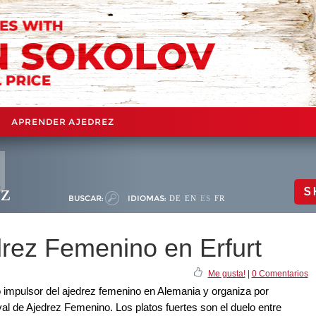
APRENDER AJEDREZ
ez
S
BUSCAR:
IDIOMAS:
DE
EN
ES
FR
edrez Femenino en Erfurt
Me gusta!
|
0 Comentarios
impulsor del ajedrez femenino en Alemania y organiza por
val de Ajedrez Femenino. Los platos fuertes son el duelo entre