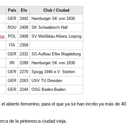
País
Elo
Club / Ciudad
GER
2442
Hamburger SK von 1830
ROU
2408
SK Schwäbisch Hall
ina
POL
2408
SV Weißblau Allianz Leipzig
ITA
2358
GER
2332
SG Aufbau Elbe Magdeburg
IRI
2289
Hamburger SK von 1830
GER
2270
Spvgg 1946 e.V. Stetten
GER
2263
USV TU Dresden
GER
2244
OSG Baden-Baden
l abierto femenino, para el que ya se han incrito ya más de 40
erca de la pintoresca ciudad vieja.