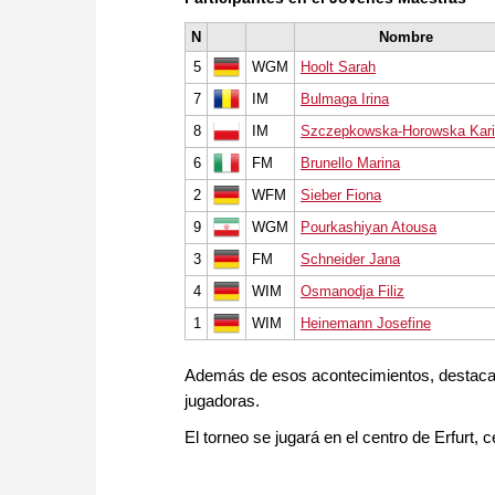
N
Nombre
5
WGM
Hoolt Sarah
7
IM
Bulmaga Irina
8
IM
Szczepkowska-Horowska Kar
6
FM
Brunello Marina
2
WFM
Sieber Fiona
9
WGM
Pourkashiyan Atousa
3
FM
Schneider Jana
4
WIM
Osmanodja Filiz
1
WIM
Heinemann Josefine
Además de esos acontecimientos, destaca e
jugadoras.
El torneo se jugará en el centro de Erfurt, c