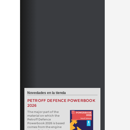
Novedades en la tienda
PETROFF DEFENCE POWERBOOK
2026
The major part of the
material on which the
Petroff Defence
Powerbook 2026 is based
comes from the engine