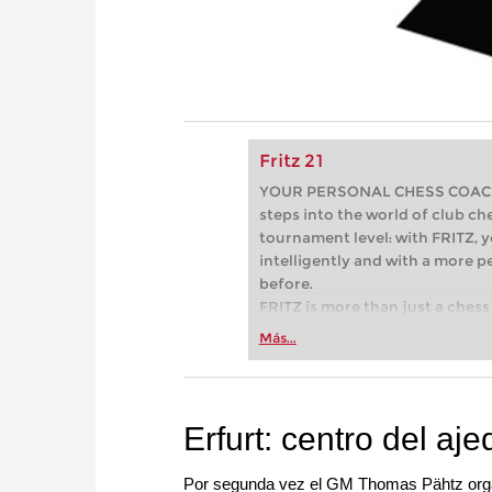
Fritz 21
YOUR PERSONAL CHESS COACH - 
steps into the world of club che
tournament level: with FRITZ, y
intelligently and with a more 
before.
FRITZ is more than just a chess 
Whether you’re taking your firs
Más...
or already playing at a tournam
more efficiently, intelligently
approach than ever before.
Erfurt: centro del aj
Por segunda vez el GM Thomas Pähtz organiz