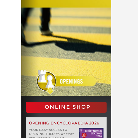
ONLINE SHOP
OPENING ENCYCLOPAEDIA 2026
YOUR EASY ACCESS TO
OPENING THEORY: Whether
you want to build up a