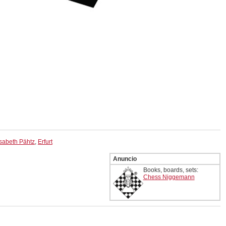
isabeth Pähtz
,
Erfurt
Anuncio
Books, boards, sets:
Chess Niggemann