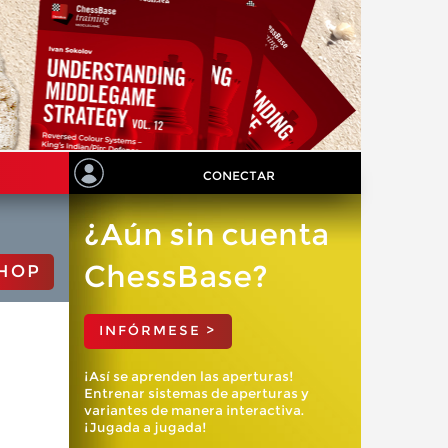
CONECTAR
¿Aún sin cuenta
ChessBase?
HOP
INFÓRMESE >
¡Así se aprenden las aperturas!
Entrenar sistemas de aperturas y
variantes de manera interactiva.
¡Jugada a jugada!